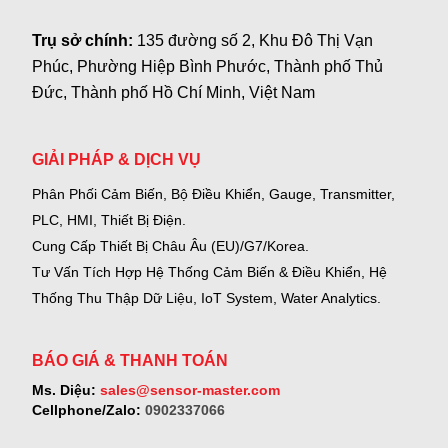
Trụ sở chính:
135 đường số 2, Khu Đô Thị Vạn
Phúc, Phường Hiệp Bình Phước, Thành phố Thủ
Đức, Thành phố Hồ Chí Minh, Việt Nam
GIẢI PHÁP & DỊCH VỤ
Phân Phối Cảm Biến, Bộ Điều Khiển, Gauge,
Transmitter,
PLC, HMI, Thiết Bị Điện.
Cung Cấp Thiết Bị Châu Âu (EU)/G7/Korea.
Tư Vấn Tích Hợp Hệ Thống Cảm Biến & Điều Khiển, Hệ
Thống Thu Thập Dữ Liệu, IoT System, Water Analytics.
BÁO GIÁ & THANH TOÁN
Ms. Diệu:
sales@sensor-master.com
Cellphone/Zalo:
0902337066