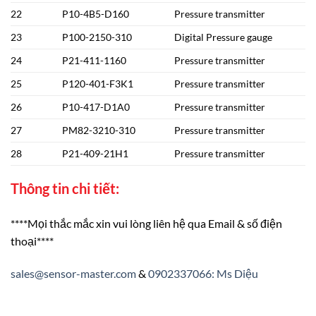
22
P10-4B5-D160
Pressure transmitter
23
P100-2150-310
Digital Pressure gauge
24
P21-411-1160
Pressure transmitter
25
P120-401-F3K1
Pressure transmitter
26
P10-417-D1A0
Pressure transmitter
27
PM82-3210-310
Pressure transmitter
28
P21-409-21H1
Pressure transmitter
Thông tin chi tiết:
****Mọi thắc mắc xin vui lòng liên hệ qua Email & số điện
thoại****
sales@sensor-master.com
&
0902337066: Ms Diệu