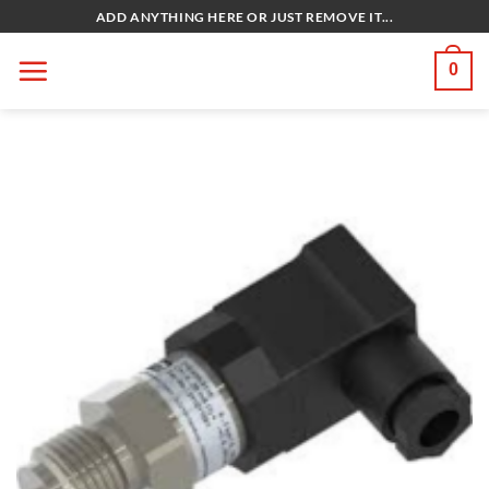
Bỏ
ADD ANYTHING HERE OR JUST REMOVE IT...
qua
nội
0
dung