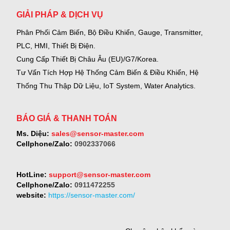
GIẢI PHÁP & DỊCH VỤ
Phân Phối Cảm Biến, Bộ Điều Khiển, Gauge,
Transmitter,
PLC, HMI, Thiết Bị Điện.
Cung Cấp Thiết Bị Châu Âu (EU)/G7/Korea.
Tư Vấn Tích Hợp Hệ Thống Cảm Biến & Điều Khiển, Hệ
Thống Thu Thập Dữ Liệu, IoT System, Water Analytics.
BÁO GIÁ & THANH TOÁN
Ms. Diệu:
sales@sensor-master.com
Cellphone/Zalo:
0902337066
HotLine:
support@sensor-master.com
Cellphone/Zalo:
0911472255
website:
https://sensor-master.com/