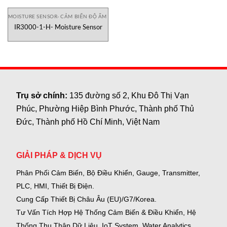
MOISTURE SENSOR- CẢM BIẾN ĐỘ ẨM
IR3000-1-H- Moisture Sensor
Trụ sở chính:
135 đường số 2, Khu Đô Thị Vạn
Phúc, Phường Hiệp Bình Phước, Thành phố Thủ
Đức, Thành phố Hồ Chí Minh, Việt Nam
GIẢI PHÁP & DỊCH VỤ
Phân Phối Cảm Biến, Bộ Điều Khiển, Gauge,
Transmitter,
PLC, HMI, Thiết Bị Điện.
Cung Cấp Thiết Bị Châu Âu (EU)/G7/Korea.
Tư Vấn Tích Hợp Hệ Thống Cảm Biến & Điều Khiển, Hệ
Thống Thu Thập Dữ Liệu, IoT System, Water Analytics.