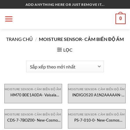
Bỏ
ADD ANYTHING HERE OR JUST REMOVE IT...
qua
nội
0
dung
TRANG CHỦ
/
MOISTURE SENSOR- CẢM BIẾN ĐỘ ẨM
LỌC
MOISTURE SENSOR- CẢM BIẾN ĐỘ ẨM
MOISTURE SENSOR- CẢM BIẾN ĐỘ ẨM
HM70 B0E1A0DA- Vaisala
INDIGO520 A1N2AAAAAN-
Vietnam
Vaisala Vietnam
MOISTURE SENSOR- CẢM BIẾN ĐỘ ẨM
MOISTURE SENSOR- CẢM BIẾN ĐỘ ẨM
CDS-7-7BOZ00- New-Cosmos
PS-7-010-0- New-Cosmos
Vietnam
Vietnam