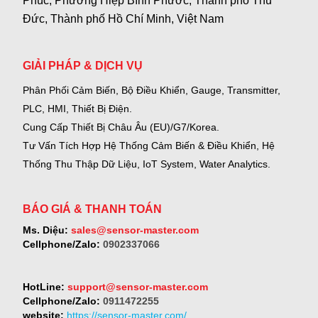
Phúc, Phường Hiệp Bình Phước, Thành phố Thủ
Đức, Thành phố Hồ Chí Minh, Việt Nam
GIẢI PHÁP & DỊCH VỤ
Phân Phối Cảm Biến, Bộ Điều Khiển, Gauge,
Transmitter,
PLC, HMI, Thiết Bị Điện.
Cung Cấp Thiết Bị Châu Âu (EU)/G7/Korea.
Tư Vấn Tích Hợp Hệ Thống Cảm Biến & Điều Khiển, Hệ
Thống Thu Thập Dữ Liệu, IoT System, Water Analytics.
BÁO GIÁ & THANH TOÁN
Ms. Diệu:
sales@sensor-master.com
Cellphone/Zalo:
0902337066
HotLine:
support@sensor-master.com
Cellphone/Zalo:
0911472255
website:
https://sensor-master.com/