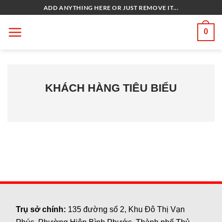
Bỏ
ADD ANYTHING HERE OR JUST REMOVE IT...
qua
nội
0
dung
KHÁCH HÀNG TIÊU BIỂU
Trụ sở chính:
135 đường số 2, Khu Đô Thị Vạn