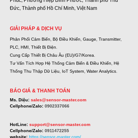
Phúc, Phường Hiệp Bình Phước, Thành phố Thủ
Đức, Thành phố Hồ Chí Minh, Việt Nam
GIẢI PHÁP & DỊCH VỤ
Phân Phối Cảm Biến, Bộ Điều Khiển, Gauge,
Transmitter,
PLC, HMI, Thiết Bị Điện.
Cung Cấp Thiết Bị Châu Âu (EU)/G7/Korea.
Tư Vấn Tích Hợp Hệ Thống Cảm Biến & Điều Khiển, Hệ
Thống Thu Thập Dữ Liệu, IoT System, Water Analytics.
BÁO GIÁ & THANH TOÁN
Ms. Diệu:
sales@sensor-master.com
Cellphone/Zalo:
0902337066
HotLine:
support@sensor-master.com
Cellphone/Zalo:
0911472255
website:
https://sensor-master.com/