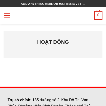
Bỏ
ADD ANYTHING HERE OR JUST REMOVE IT...
qua
nội
0
dung
HOẠT ĐỘNG
Trụ sở chính:
135 đường số 2, Khu Đô Thị Vạn