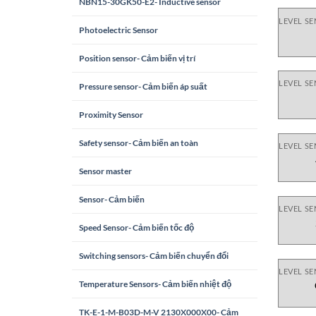
NBN15-30GK50-E2- Inductive sensor
LEVEL S
Photoelectric Sensor
Position sensor- Cảm biến vị trí
LEVEL S
Pressure sensor- Cảm biến áp suất
Proximity Sensor
Safety sensor- Cảm biến an toàn
LEVEL S
Sensor master
Sensor- Cảm biến
LEVEL S
Speed Sensor- Cảm biến tốc độ
Switching sensors- Cảm biến chuyển đổi
LEVEL S
Temperature Sensors- Cảm biến nhiệt độ
TK-E-1-M-B03D-M-V 2130X000X00- Cảm