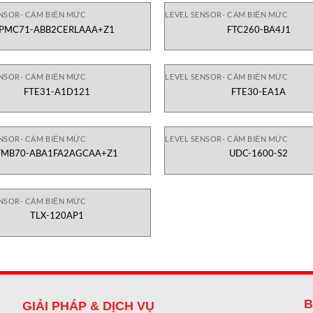
ENSOR- CẢM BIẾN MỨC
LEVEL SENSOR- CẢM BIẾN MỨC
PMC71-ABB2CERLAAA+Z1
FTC260-BA4J1
ENSOR- CẢM BIẾN MỨC
LEVEL SENSOR- CẢM BIẾN MỨC
FTE31-A1D121
FTE30-EA1A
ENSOR- CẢM BIẾN MỨC
LEVEL SENSOR- CẢM BIẾN MỨC
FMB70-ABA1FA2AGCAA+Z1
UDC-1600-S2
ENSOR- CẢM BIẾN MỨC
TLX-120AP1
B
GIẢI PHÁP & DỊCH VỤ