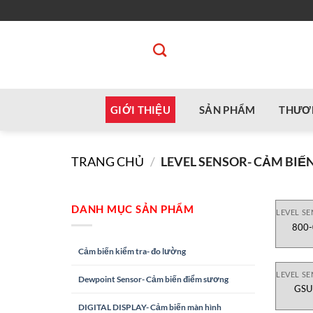
Bỏ
qua
nội
dung
GIỚI THIỆU
SẢN PHẨM
THƯƠ
TRANG CHỦ
/
LEVEL SENSOR- CẢM BIẾ
DANH MỤC SẢN PHẨM
LEVEL S
800-
Cảm biến kiểm tra- đo lường
LEVEL S
Dewpoint Sensor- Cảm biến điểm sương
GSU
DIGITAL DISPLAY- Cảm biến màn hình