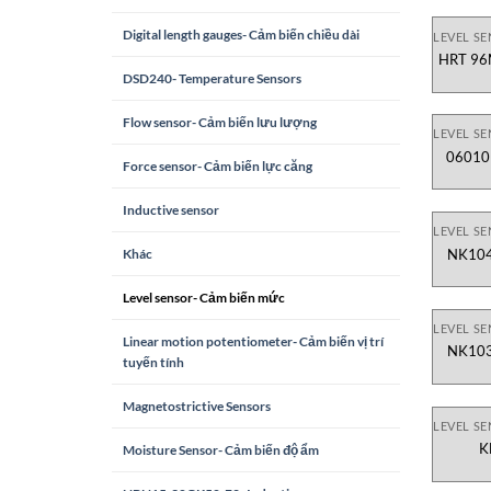
Digital length gauges- Cảm biến chiều dài
LEVEL S
HRT 96
DSD240- Temperature Sensors
Flow sensor- Cảm biến lưu lượng
LEVEL S
Force sensor- Cảm biến lực căng
Inductive sensor
LEVEL S
NK104
Khác
Level sensor- Cảm biến mức
LEVEL S
Linear motion potentiometer- Cảm biến vị trí
NK103
tuyến tính
Magnetostrictive Sensors
LEVEL S
K
Moisture Sensor- Cảm biến độ ẩm