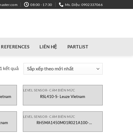
master.com
08:00 - 17:30
Ms. Diệu: 0902337066
REFERENCES
LIÊN HỆ
PARTLIST
Đã
61 kết quả
sắp
xếp
theo
LEVEL SENSOR- CẢM BIẾN MỨC
ietnam
RSL410-S- Leuze Vietnam
mới
nhất
LEVEL SENSOR- CẢM BIẾN MỨC
tnam
RH5MA1450M01R021A100-
Temposonics/MTS Vietnam