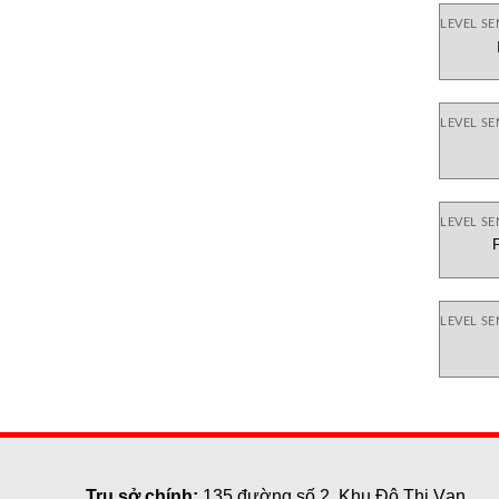
LEVEL S
LEVEL S
LEVEL S
LEVEL S
Trụ sở chính:
135 đường số 2, Khu Đô Thị Vạn