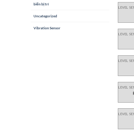
biến bị trí
LEVEL S
Uncategorized
Vibration Sensor
LEVEL S
LEVEL S
LEVEL S
LEVEL S