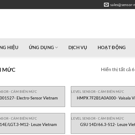
sales@sensor-
NG HIỆU
ỨNG DỤNG
DỊCH VỤ
HOẠT ĐỘNG
Hiển thị tất cả 
N MỨC
ENSOR- CẢM BIẾN MỨC
LEVEL SENSOR- CẢM BIẾN MỨC
001527- Electro-Sensor Vietnam
HMPX 7F2B1A0A000- Vaisala V
ENSOR- CẢM BIẾN MỨC
LEVEL SENSOR- CẢM BIẾN MỨC
14E/LGT.3-M12- Leuze Vietnam
GSU 14D/66.3-S12- Leuze Vie