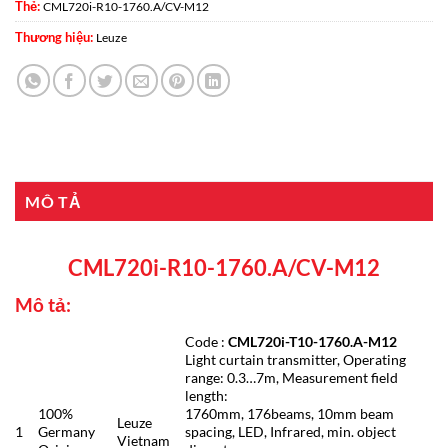
Thẻ:
CML720i-R10-1760.A/CV-M12
Thương hiệu:
Leuze
MÔ TẢ
CML720i-R10-1760.A/CV-M12
Mô tả:
Code :
CML720i-T10-1760.A-M12
Light curtain transmitter, Operating
range: 0.3…7m, Measurement field
length:
100%
1760mm, 176beams, 10mm beam
Leuze
1
Germany
spacing, LED, Infrared, min. object
Vietnam