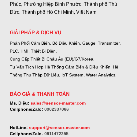
Phúc, Phường Hiệp Bình Phước, Thành phố Thủ
Đức, Thành phố Hồ Chí Minh, Việt Nam
GIẢI PHÁP & DỊCH VỤ
Phân Phối Cảm Biến, Bộ Điều Khiển, Gauge,
Transmitter,
PLC, HMI, Thiết Bị Điện.
Cung Cấp Thiết Bị Châu Âu (EU)/G7/Korea.
Tư Vấn Tích Hợp Hệ Thống Cảm Biến & Điều Khiển, Hệ
Thống Thu Thập Dữ Liệu, IoT System, Water Analytics.
BÁO GIÁ & THANH TOÁN
Ms. Diệu:
sales@sensor-master.com
Cellphone/Zalo:
0902337066
HotLine:
support@sensor-master.com
Cellphone/Zalo:
0911472255