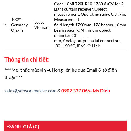
Code :
CML720i-R10-1760.A/CV-M12
Light curtain receiver, Object
measurement, Operating range 0.3 ..7m,
100%
Measurement
Leuze
4
Germany
field length 1760mm, 176 beams, 10mm
Vietnam
Origin
beam spacing, Minimum object
diameter 20
mm, Analog output, axial connectors,
-30 … 60 °C, IP65,IO-Link
Thông tin chi tiết:
****Mọi thắc mắc xin vui lòng liên hệ qua Email & số điện
thoại****
sales@sensor-master.com
&
0902.337.066- Ms Diệu
ĐÁNH GIÁ (0)