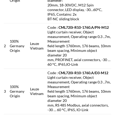
Origin
diameter:
20mm, 18-30VDC, M12 5pin
connector, LED display, -30…60°C,
IP65, Contains: 2x
BT-NC sliding block
Code :
CML720i-R10-1760.A/PN-M12
Light curtain receiver, Object
measurement, Operating range 0.3 ..7m,
100%
Measurement
Leuze
2
Germany
field length 1760mm, 176 beams, 10mm
Vietnam
Origin
beam spacing, Minimum object
diameter 20
mm, PROFINET, axial connectors, -30 …
60 °C, IP65,IO-Link
Code :
CML720i-R10-1760.A/D3-M12
Light curtain receiver, Object
measurement, Operating range 0.3 ..7m,
100%
Measurement
Leuze
3
Germany
field length 1760mm, 176 beams, 10mm
Vietnam
Origin
beam spacing, Minimum object
diameter 20
mm, RS 485 Modbus, axial connectors,
-30 … 60 °C, IP65, IO-Link