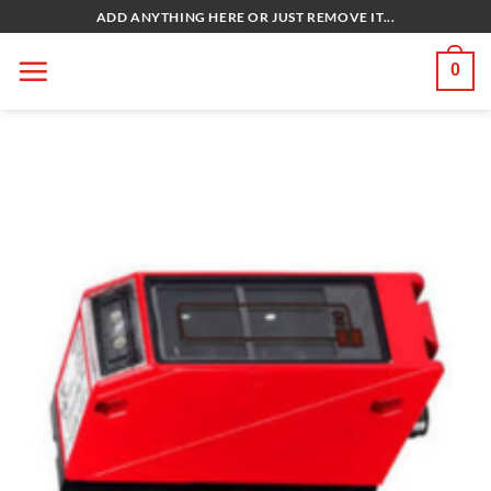
Bỏ
ADD ANYTHING HERE OR JUST REMOVE IT...
qua
nội
0
dung