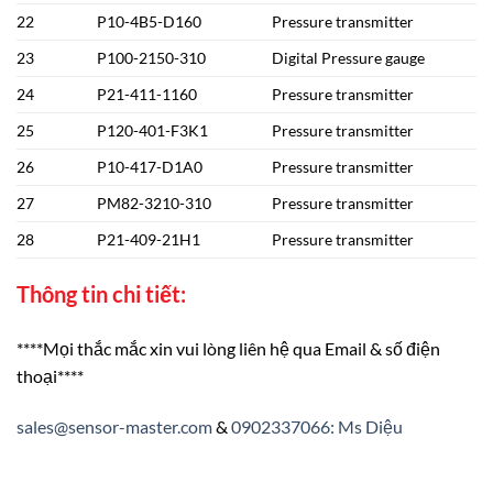
22
P10-4B5-D160
Pressure transmitter
23
P100-2150-310
Digital Pressure gauge
24
P21-411-1160
Pressure transmitter
25
P120-401-F3K1
Pressure transmitter
26
P10-417-D1A0
Pressure transmitter
27
PM82-3210-310
Pressure transmitter
28
P21-409-21H1
Pressure transmitter
Thông tin chi tiết:
****Mọi thắc mắc xin vui lòng liên hệ qua Email & số điện
thoại****
sales@sensor-master.com
&
0902337066: Ms Diệu