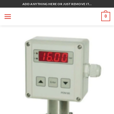
Bỏ
ADD ANYTHING HERE OR JUST REMOVE IT...
qua
nội
0
dung