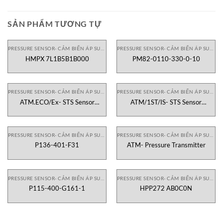
SẢN PHẨM TƯƠNG TỰ
PRESSURE SENSOR- CẢM BIẾN ÁP SUẤT
PRESSURE SENSOR- CẢM BIẾN ÁP SUẤT
HMPX 7L1B5B1B000
PM82-0110-330-0-10
PRESSURE SENSOR- CẢM BIẾN ÁP SUẤT
PRESSURE SENSOR- CẢM BIẾN ÁP SUẤT
ATM.ECO/Ex- STS Sensor
ATM/1ST/IS- STS Sensor
VIETNAM
VIETNAM
PRESSURE SENSOR- CẢM BIẾN ÁP SUẤT
PRESSURE SENSOR- CẢM BIẾN ÁP SUẤT
P136-401-F31
ATM- Pressure Transmitter
PRESSURE SENSOR- CẢM BIẾN ÁP SUẤT
PRESSURE SENSOR- CẢM BIẾN ÁP SUẤT
P115-400-G161-1
HPP272 AB0C0N