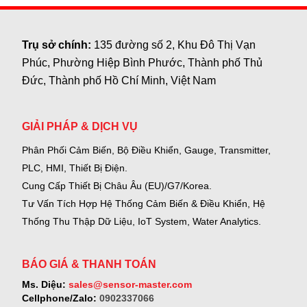
Trụ sở chính:
135 đường số 2, Khu Đô Thị Vạn
Phúc, Phường Hiệp Bình Phước, Thành phố Thủ
Đức, Thành phố Hồ Chí Minh, Việt Nam
GIẢI PHÁP & DỊCH VỤ
Phân Phối Cảm Biến, Bộ Điều Khiển, Gauge,
Transmitter,
PLC, HMI, Thiết Bị Điện.
Cung Cấp Thiết Bị Châu Âu (EU)/G7/Korea.
Tư Vấn Tích Hợp Hệ Thống Cảm Biến & Điều Khiển, Hệ
Thống Thu Thập Dữ Liệu, IoT System, Water Analytics.
BÁO GIÁ & THANH TOÁN
Ms. Diệu:
sales@sensor-master.com
Cellphone/Zalo:
0902337066