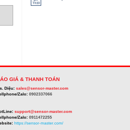
ở
Th10
Không
SELET
có
bình
luận
5
ở
Micro-
epsilon
ÁO GIÁ & THANH TOÁN
s. Diệu:
sales@sensor-master.com
ellphone/Zalo:
0902337066
otLine:
support@sensor-master.com
ellphone/Zalo:
0911472255
ebsite:
https://sensor-master.com/