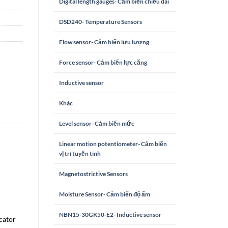
Digital length gauges- Cảm biến chiều dài
DSD240- Temperature Sensors
Flow sensor- Cảm biến lưu lượng
Force sensor- Cảm biến lực căng
Inductive sensor
Khác
Level sensor- Cảm biến mức
Linear motion potentiometer- Cảm biến
vị trí tuyến tính
Magnetostrictive Sensors
Moisture Sensor- Cảm biến độ ẩm
NBN15-30GK50-E2- Inductive sensor
icator