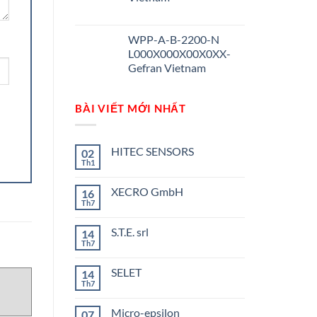
WPP-A-B-2200-N
L000X000X00X0XX-
Gefran Vietnam
BÀI VIẾT MỚI NHẤT
HITEC SENSORS
02
Th1
Không
có
bình
XECRO GmbH
16
luận
ở
Th7
Không
HITEC
có
SENSORS
bình
S.T.E. srl
14
luận
ở
Th7
Không
XECRO
có
GmbH
bình
SELET
14
luận
ở
Th7
Không
S.T.E.
có
srl
bình
Micro-epsilon
07
luận