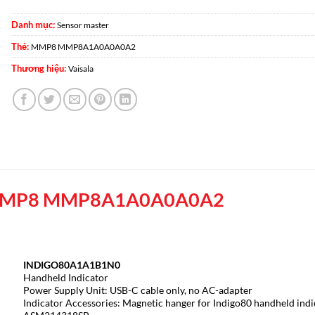
Danh mục:
Sensor master
Thẻ:
MMP8 MMP8A1A0A0A0A2
Thương hiệu:
Vaisala
MP8 MMP8A1A0A0A0A2
INDIGO80A1A1B1N0
Handheld Indicator
Power Supply Unit: USB-C cable only, no AC-adapter
Indicator Accessories: Magnetic hanger for Indigo80 handheld ind