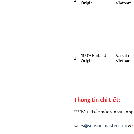
1
Origin
Vietnam
100% Finland
Vaisala
2
Origin
Vietnam
Thông tin chi tiết:
****Mọi thắc mắc xin vui lòng 
sales@sensor-master.com
&