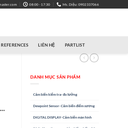
master.com
08:00 - 17:30
Ms. Diệu: 0902337066
REFERENCES
LIÊN HỆ
PARTLIST
DANH MỤC SẢN PHẨM
Cảm biến kiểm tra- đo lường
Dewpoint Sensor- Cảm biến điểm sương
***
DIGITAL DISPLAY- Cảm biến màn hình