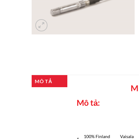
MÔ TẢ
M
Mô tả:
100% Finland
Vaisala