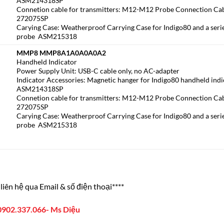
ASM214318SP
Connetion cable for transmitters: M12-M12 Probe Connection Ca
272075SP
Carying Case: Weatherproof Carrying Case for Indigo80 and a seri
probe ASM215318
MMP8 MMP8A1A0A0A0A2
Handheld Indicator
Power Supply Unit: USB-C cable only, no AC-adapter
Indicator Accessories: Magnetic hanger for Indigo80 handheld ind
ASM214318SP
Connetion cable for transmitters: M12-M12 Probe Connection Ca
272075SP
Carying Case: Weatherproof Carrying Case for Indigo80 and a seri
probe ASM215318
liên hệ qua Email & số điện thoại****
0902.337.066- Ms Diệu