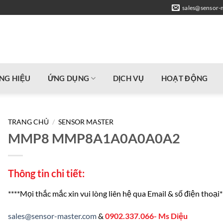
sales@sensor-
NG HIỆU
ỨNG DỤNG
DỊCH VỤ
HOẠT ĐỘNG
TRANG CHỦ
/
SENSOR MASTER
MMP8 MMP8A1A0A0A0A2
Thông tin chi tiết:
****Mọi thắc mắc xin vui lòng liên hệ qua Email & số điện thoại*
sales@sensor-master.com
&
0902.337.066- Ms Diệu