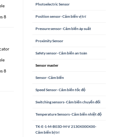
Photoelectric Sensor
ble
es 8
Position sensor- Cảm biến vị trí
Pressure sensor- Cảm biến áp suất
Proximity Sensor
icator
Safety sensor- Cảm biến an toàn
ble
Sensor master
es 8
Sensor- Cảm biến
Speed Sensor- Cảm biến tốc độ
Switching sensors- Cảm biến chuyển đổi
Temperature Sensors- Cảm biến nhiệt độ
TK-E-1-M-B03D-M-V 2130X000X00-
Cảm biến bị trí