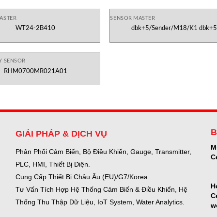
ASTER
SENSOR MASTER
WT24-2B410
dbk+5/Sender/M18/K1 dbk+
Y SENSOR
RHM0700MR021A01
B
GIẢI PHÁP & DỊCH VỤ
M
Phân Phối Cảm Biến, Bộ Điều Khiển, Gauge,
Transmitter,
C
PLC, HMI, Thiết Bị Điện.
Cung Cấp Thiết Bị Châu Âu (EU)/G7/Korea.
H
Tư Vấn Tích Hợp Hệ Thống Cảm Biến & Điều Khiển, Hệ
C
Thống Thu Thập Dữ Liệu, IoT System, Water Analytics.
w