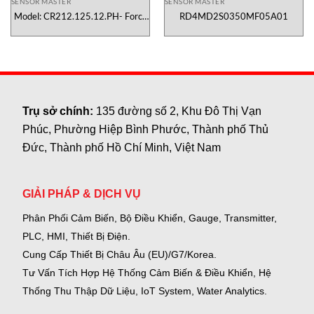
SENSOR MASTER
SENSOR MASTER
Model: CR212.125.12.PH- Force
RD4MD2S0350MF05A01
sensor
Trụ sở chính:
135 đường số 2, Khu Đô Thị Vạn
Phúc, Phường Hiệp Bình Phước, Thành phố Thủ
Đức, Thành phố Hồ Chí Minh, Việt Nam
GIẢI PHÁP & DỊCH VỤ
Phân Phối Cảm Biến, Bộ Điều Khiển, Gauge,
Transmitter,
PLC, HMI, Thiết Bị Điện.
Cung Cấp Thiết Bị Châu Âu (EU)/G7/Korea.
Tư Vấn Tích Hợp Hệ Thống Cảm Biến & Điều Khiển, Hệ
Thống Thu Thập Dữ Liệu, IoT System, Water Analytics.