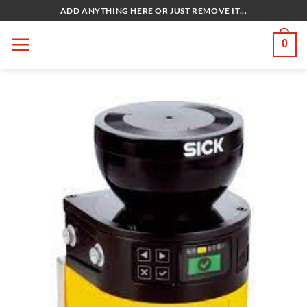
Bỏ
ADD ANYTHING HERE OR JUST REMOVE IT...
qua
nội
0
dung