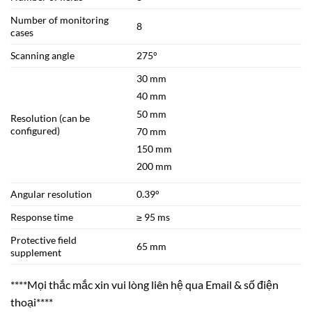
Number of monitoring
8
cases
Scanning angle
275°
30 mm
40 mm
50 mm
Resolution (can be
configured)
70 mm
150 mm
200 mm
Angular resolution
0.39°
Response time
≥ 95 ms
Protective field
65 mm
supplement
****Mọi thắc mắc xin vui lòng liên hệ qua Email & số điện
thoại****