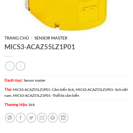
TRANG CHỦ
/
SENSOR MASTER
MICS3-ACAZ55LZ1P01
Danh mục:
Sensor master
Thẻ:
,
MICS3-ACAZ55LZ1P01- Cảm biến Sick
MICS3-ACAZ55LZ1P01- Sick việt
,
nam
MICS3-ACAZ55LZ1P01- Thiết bị cảm biến
Thương hiệu:
Sick