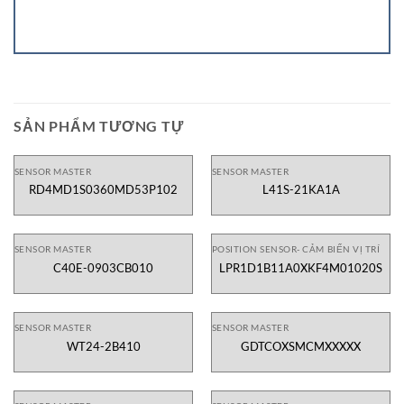
SẢN PHẨM TƯƠNG TỰ
SENSOR MASTER
SENSOR MASTER
RD4MD1S0360MD53P102
L41S-21KA1A
SENSOR MASTER
POSITION SENSOR- CẢM BIẾN VỊ TRÍ
C40E-0903CB010
LPR1D1B11A0XKF4M01020S
SENSOR MASTER
SENSOR MASTER
WT24-2B410
GDTCOXSMCMXXXXX