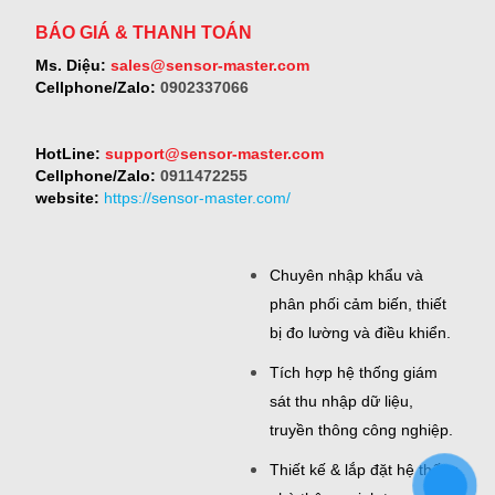
BÁO GIÁ & THANH TOÁN
Ms. Diệu:
sales@sensor-master.com
Cellphone/Zalo:
0902337066
HotLine:
support@sensor-master.com
Cellphone/Zalo:
0911472255
website:
https://sensor-master.com/
Chuyên nhập khẩu và
phân phối cảm biến, thiết
bị đo lường và điều khiển.
Tích hợp hệ thống giám
sát thu nhập dữ liệu,
truyền thông công nghiệp.
Thiết kế & lắp đặt hệ thống