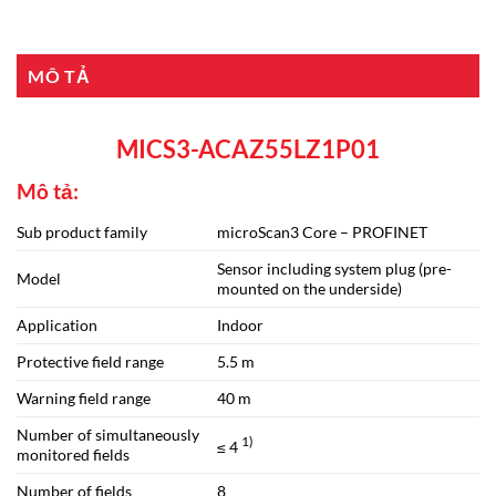
MÔ TẢ
MICS3-ACAZ55LZ1P01
Mô tả:
Sub product family
microScan3 Core – PROFINET
Sensor including system plug (pre-
Model
mounted on the underside)
Application
Indoor
Protective field range
5.5 m
Warning field range
40 m
Number of simultaneously
1)
≤ 4
monitored fields
Number of fields
8