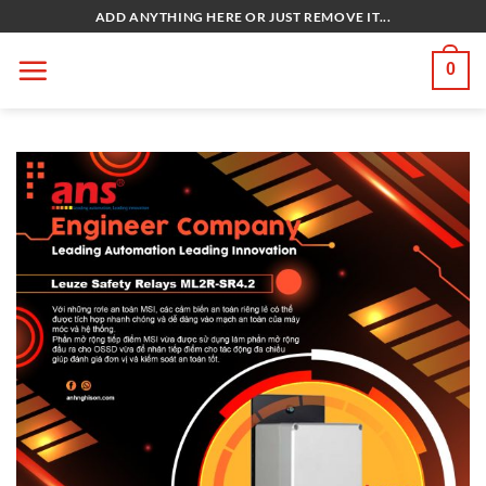
Bỏ
ADD ANYTHING HERE OR JUST REMOVE IT...
qua
nội
0
dung