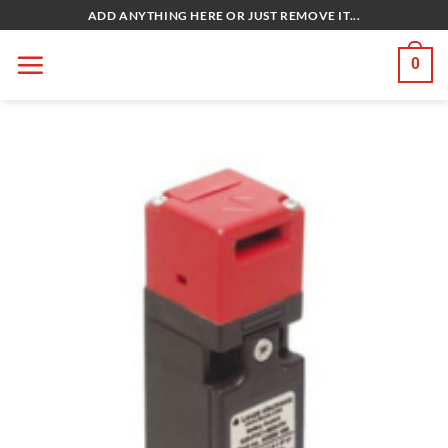
Bỏ
ADD ANYTHING HERE OR JUST REMOVE IT...
qua
nội
0
dung