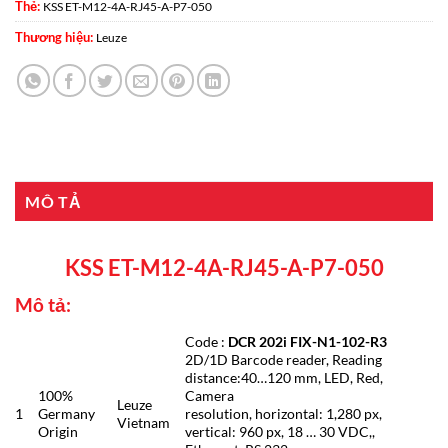
Thẻ:
KSS ET-M12-4A-RJ45-A-P7-050
Thương hiệu:
Leuze
MÔ TẢ
KSS ET-M12-4A-RJ45-A-P7-050
Mô tả:
Code :
DCR 202i FIX-N1-102-R3
2D/1D Barcode reader, Reading
distance:40…120 mm, LED, Red,
100%
Camera
Leuze
1
Germany
resolution, horizontal: 1,280 px,
Vietnam
Origin
vertical: 960 px, 18 … 30 VDC,,