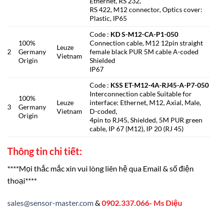
Ethernet, RS 232,
RS 422, M12 connector, Optics cover:
Plastic, IP65
Code :
KD S-M12-CA-P1-050
100%
Connection cable, M12 12pin straight
Leuze
2
Germany
female black PUR 5M cable A-coded
Vietnam
Origin
Shielded
IP67
Code :
KSS ET-M12-4A-RJ45-A-P7-050
Interconnection cable Suitable for
100%
Leuze
interface: Ethernet, M12, Axial, Male,
3
Germany
Vietnam
D-coded,
Origin
4pin to RJ45, Shielded, 5M PUR green
cable, IP 67 (M12), IP 20 (RJ 45)
Thông tin chi tiết:
****Mọi thắc mắc xin vui lòng liên hệ qua Email & số điện
thoại****
sales@sensor-master.com
&
0902.337.066- Ms Diệu