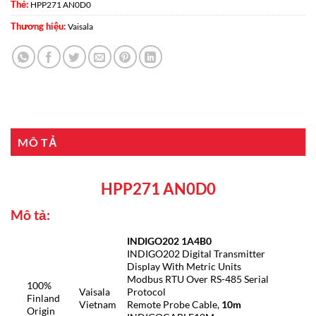
Thẻ:
HPP271 AN0D0
Thương hiệu:
Vaisala
MÔ TẢ
HPP271 AN0D0
Mô tả:
INDIGO202 1A4B0
INDIGO202 Digital Transmitter
Display With Metric Units
Modbus RTU Over RS-485 Serial
100%
Vaisala
Protocol
Finland
Vietnam
Remote Probe Cable,
10m
Origin