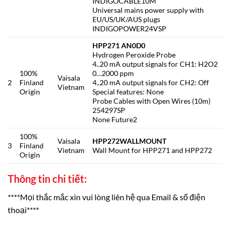
INDIGOCABLE10M
Universal mains power supply with
EU/US/UK/AUS plugs
INDIGOPOWER24VSP
HPP271 AN0D0
Hydrogen Peroxide Probe
4..20 mA output signals for CH1: H2O2
100%
0…2000 ppm
Vaisala
2
Finland
4..20 mA output signals for CH2: Off
Vietnam
Origin
Special features: None
Probe Cables with Open Wires (10m)
254297SP
None Future2
100%
Vaisala
HPP272WALLMOUNT
3
Finland
Vietnam
Wall Mount for HPP271 and HPP272
Origin
Thông tin chi tiết:
****Mọi thắc mắc xin vui lòng liên hệ qua Email & số điện
thoại****