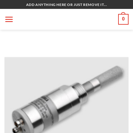
Bỏ
ADD ANYTHING HERE OR JUST REMOVE IT...
qua
nội
0
dung