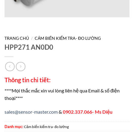
TRANG CHỦ
/
CẢM BIẾN KIỂM TRA- ĐO LƯỜNG
HPP271 AN0D0
Thông tin chi tiết:
****Mọi thắc mắc xin vui lòng liên hệ qua Email & số điện
thoại****
sales@sensor-master.com
&
0902.337.066- Ms Diệu
Danh mục:
Cảm biến kiểm tra- đo lường