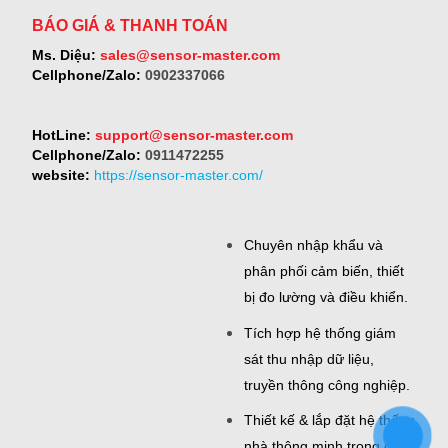
BÁO GIÁ & THANH TOÁN
Ms. Diệu:
sales@sensor-master.com
Cellphone/Zalo:
0902337066
HotLine:
support@sensor-master.com
Cellphone/Zalo:
0911472255
website:
https://sensor-master.com/
Chuyên nhập khẩu và
phân phối cảm biến, thiết
bị đo lường và điều khiển.
Tích hợp hệ thống giám
sát thu nhập dữ liệu,
truyền thông công nghiệp.
Thiết kế & lắp đặt hệ thống
nhà thông minh trong công