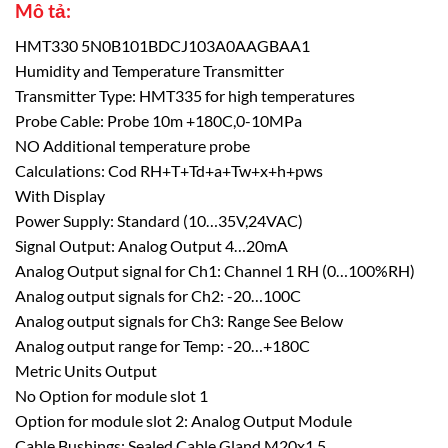
Mô tả:
HMT330 5N0B101BDCJ103A0AAGBAA1
Humidity and Temperature Transmitter
Transmitter Type: HMT335 for high temperatures
Probe Cable: Probe 10m +180C,0-10MPa
NO Additional temperature probe
Calculations: Cod RH+T+Td+a+Tw+x+h+pws
With Display
Power Supply: Standard (10…35V,24VAC)
Signal Output: Analog Output 4…20mA
Analog Output signal for Ch1: Channel 1 RH (0…100%RH)
Analog output signals for Ch2: -20…100C
Analog output signals for Ch3: Range See Below
Analog output range for Temp: -20…+180C
Metric Units Output
No Option for module slot 1
Option for module slot 2: Analog Output Module
Cable Bushings: Sealed Cable Gland M20x1.5