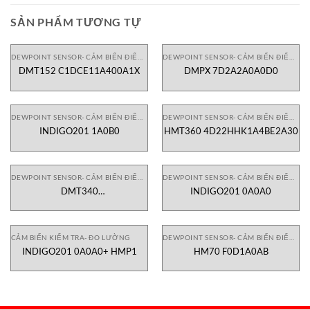
SẢN PHẨM TƯƠNG TỰ
DEWPOINT SENSOR- CẢM BIẾN ĐIỂM SƯƠNG
DEWPOINT SENSOR- CẢM BIẾN ĐIỂM SƯƠNG
DMT152 C1DCE11A400A1X
DMPX 7D2A2A0A0D0
DEWPOINT SENSOR- CẢM BIẾN ĐIỂM SƯƠNG
DEWPOINT SENSOR- CẢM BIẾN ĐIỂM SƯƠNG
INDIGO201 1A0B0
HMT360 4D22HHK1A4BE2A30
DEWPOINT SENSOR- CẢM BIẾN ĐIỂM SƯƠNG
DEWPOINT SENSOR- CẢM BIẾN ĐIỂM SƯƠNG
DMT340
INDIGO201 0A0A0
6Q0K1B121A1A001A2D6K0C0
CẢM BIẾN KIỂM TRA- ĐO LƯỜNG
DEWPOINT SENSOR- CẢM BIẾN ĐIỂM SƯƠNG
INDIGO201 0A0A0+ HMP1
HM70 F0D1A0AB