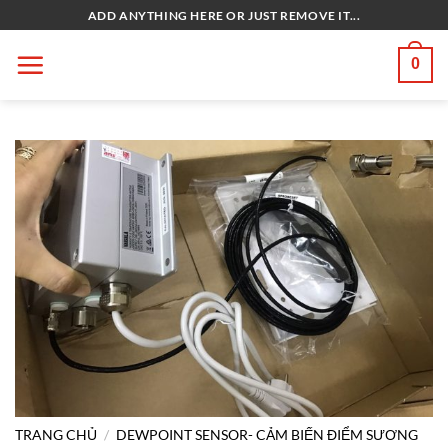
Bỏ
ADD ANYTHING HERE OR JUST REMOVE IT...
qua
nội
0
dung
TRANG CHỦ
/
DEWPOINT SENSOR- CẢM BIẾN ĐIỂM SƯƠNG