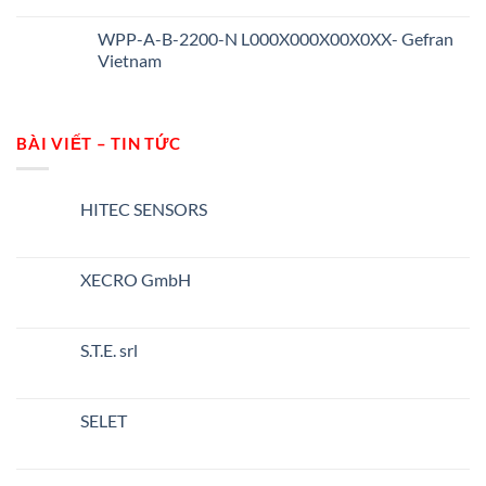
WPP-A-B-2200-N L000X000X00X0XX- Gefran
Vietnam
BÀI VIẾT – TIN TỨC
HITEC SENSORS
Không
có
bình
luận
XECRO GmbH
ở
HITEC
Không
SENSORS
có
bình
luận
S.T.E. srl
ở
XECRO
Không
GmbH
có
bình
luận
SELET
ở
S.T.E.
Không
srl
có
bình
luận