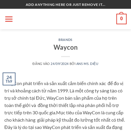
Bỏ
ADD ANYTHING HERE OR JUST REMOVE IT...
qua
nội
0
dung
BRANDS
Waycon
ĐĂNG VÀO
24/09/2024
BỞI
ANS MS. DIỆU
24
Th9
WayCon phát triển và sản xuất cảm biến chính xác để đo vị
trí và khoảng cách từ năm 1999. Là một công ty sáng tạo có
trụ sở chính tại Đức, WayCon bán sản phẩm của họ trên
toàn thế giới và đồng thời thiết lập nhà phân phối hỗ trợ
trực tiếp trên 30 quốc gia.Mục tiêu của WayCon là cung cấp
cho khách hàng giải pháp kỹ thuật đo lường tốt nhất có thể.
Đây là lý do tại sao WayCon phát triển và sản xuất đa đạng