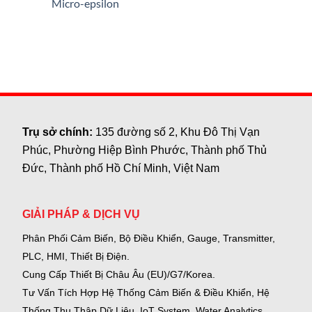
Micro-epsilon
ở
SELET
Không
có
bình
luận
ở
Micro-
epsilon
Trụ sở chính:
135 đường số 2, Khu Đô Thị Vạn
Phúc, Phường Hiệp Bình Phước, Thành phố Thủ
Đức, Thành phố Hồ Chí Minh, Việt Nam
GIẢI PHÁP & DỊCH VỤ
Phân Phối Cảm Biến, Bộ Điều Khiển, Gauge,
Transmitter,
PLC, HMI, Thiết Bị Điện.
Cung Cấp Thiết Bị Châu Âu (EU)/G7/Korea.
Tư Vấn Tích Hợp Hệ Thống Cảm Biến & Điều Khiển, Hệ
Thống Thu Thập Dữ Liệu, IoT System, Water Analytics.