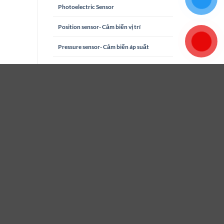
Photoelectric Sensor
Position sensor- Cảm biến vị trí
Pressure sensor- Cảm biến áp suất
Proximity Sensor
Safety sensor- Cảm biến an toàn
Sensor master
Sensor- Cảm biến
Speed Sensor- Cảm biến tốc độ
Switching sensors- Cảm biến chuyển đổi
Temperature Sensors- Cảm biến nhiệt độ
TK-E-1-M-B03D-M-V 2130X000X00-
Cảm biến bị trí