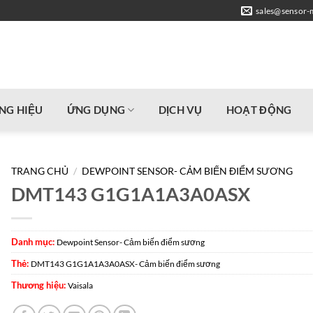
sales@sensor-
NG HIỆU
ỨNG DỤNG
DỊCH VỤ
HOẠT ĐỘNG
TRANG CHỦ
/
DEWPOINT SENSOR- CẢM BIẾN ĐIỂM SƯƠNG
DMT143 G1G1A1A3A0ASX
Danh mục:
Dewpoint Sensor- Cảm biến điểm sương
Thẻ:
DMT143 G1G1A1A3A0ASX- Cảm biến điểm sương
Thương hiệu:
Vaisala