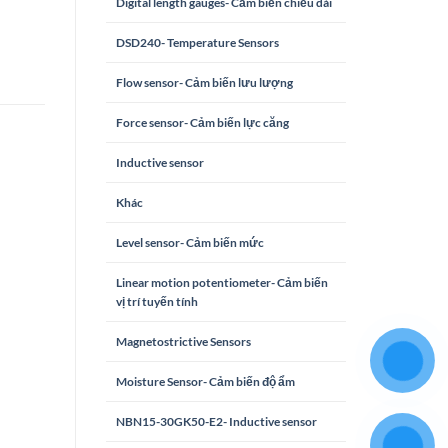
Digital length gauges- Cảm biến chiều dài
DSD240- Temperature Sensors
Flow sensor- Cảm biến lưu lượng
Force sensor- Cảm biến lực căng
Inductive sensor
Khác
Level sensor- Cảm biến mức
Linear motion potentiometer- Cảm biến
vị trí tuyến tính
Magnetostrictive Sensors
Moisture Sensor- Cảm biến độ ẩm
NBN15-30GK50-E2- Inductive sensor