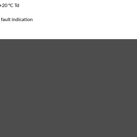
+20 °C Td
fault indication
ed Accuracy: 1 bar Absolute
Open Leads HMP50Z300SP
 sintered filter DRW010335SP
1/2″” Thread
43″
liên hệ qua Email & số điện thoại****