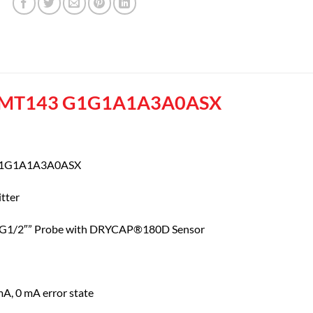
MT143 G1G1A1A3A0ASX
 G1G1A1A3A0ASX
tter
O G1/2″” Probe with DRYCAP®180D Sensor
A, 0 mA error state