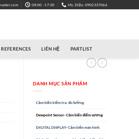
master.com
08:00 - 17:30
Ms. Diệu: 0902337066
REFERENCES
LIÊN HỆ
PARTLIST
DANH MỤC SẢN PHẨM
Cảm biến kiểm tra- đo lường
Dewpoint Sensor- Cảm biến điểm sương
DIGITAL DISPLAY- Cảm biến màn hình