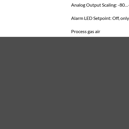
Analog Output Scaling: -80…
Alarm LED Setpoint: Off, only 
Process gas air
Pressure Setting for Optimiz
Cable 3.0 m (9.8 ft) with 
Sensor Protection: Standard
No Accessories ONLY for ISO
Standard package for DMT1
Thông tin chi tiết:
****Mọi thắc mắc xin vui lòng 