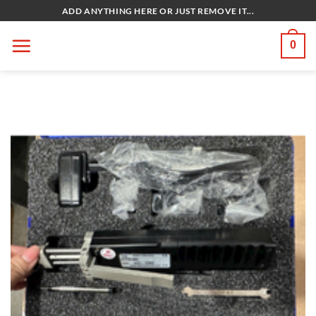
Bỏ
ADD ANYTHING HERE OR JUST REMOVE IT...
qua
nội
0
dung