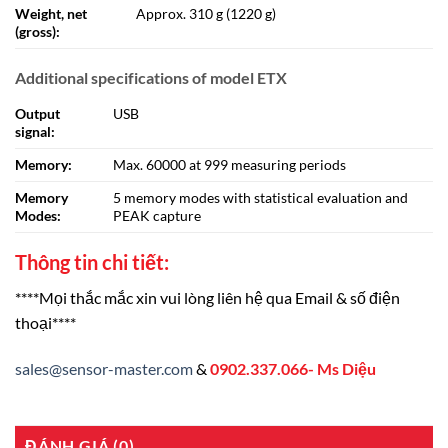
Weight, net
Approx. 310 g (1220 g)
(gross):
Additional specifications of model ETX
Output
USB
signal:
Memory:
Max. 60000 at 999 measuring periods
Memory
5 memory modes with statistical evaluation and
Modes:
PEAK capture
Thông tin chi tiết:
****Mọi thắc mắc xin vui lòng liên hệ qua Email & số điện
thoại****
sales@sensor-master.com
&
0902.337.066- Ms Diệu
ĐÁNH GIÁ (0)