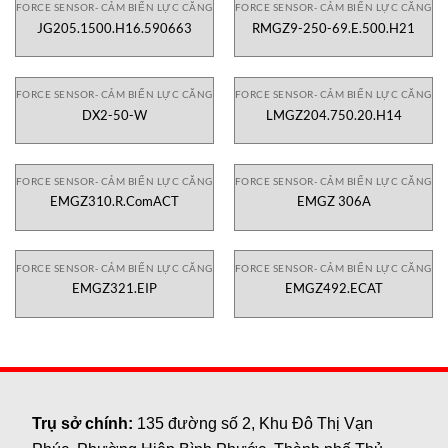
FORCE SENSOR- CẢM BIẾN LỰC CĂNG
FORCE SENSOR- CẢM BIẾN LỰC CĂNG
JG205.1500.H16.590663
RMGZ9-250-69.E.500.H21
FORCE SENSOR- CẢM BIẾN LỰC CĂNG
FORCE SENSOR- CẢM BIẾN LỰC CĂNG
DX2-50-W
LMGZ204.750.20.H14
FORCE SENSOR- CẢM BIẾN LỰC CĂNG
FORCE SENSOR- CẢM BIẾN LỰC CĂNG
EMGZ310.R.ComACT
EMGZ 306A
FORCE SENSOR- CẢM BIẾN LỰC CĂNG
FORCE SENSOR- CẢM BIẾN LỰC CĂNG
EMGZ321.EIP
EMGZ492.ECAT
Trụ sở chính:
135 đường số 2, Khu Đô Thị Vạn