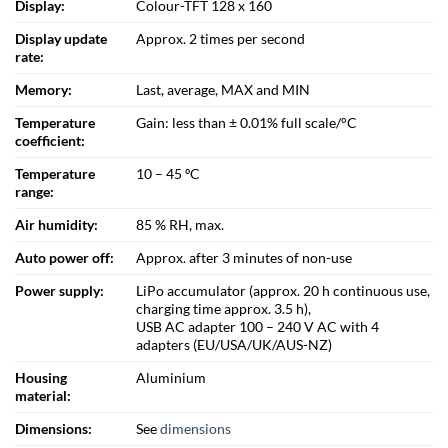
Display:
Colour-TFT 128 x 160
Display update
Approx. 2 times per second
rate:
Memory:
Last, average, MAX and MIN
Temperature
Gain: less than ± 0.01% full scale/°C
coefficient:
Temperature
10 – 45 ºC
range:
Air humidity:
85 % RH, max.
Auto power off:
Approx. after 3 minutes of non-use
Power supply:
LiPo accumulator (approx. 20 h continuous use,
charging time approx. 3.5 h),
USB AC adapter 100 – 240 V AC with 4
adapters (EU/USA/UK/AUS-NZ)
Housing
Aluminium
material:
Dimensions:
See
dimensions