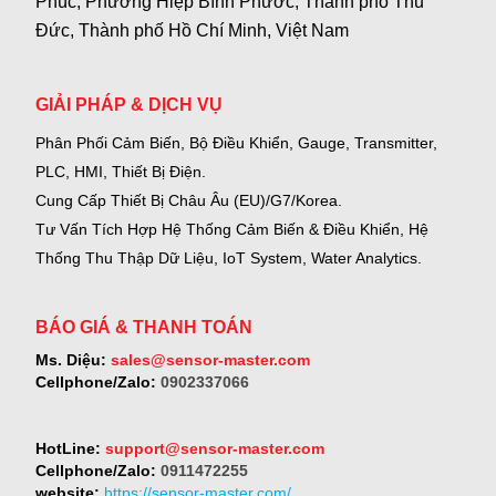
Phúc, Phường Hiệp Bình Phước, Thành phố Thủ
Đức, Thành phố Hồ Chí Minh, Việt Nam
GIẢI PHÁP & DỊCH VỤ
Phân Phối Cảm Biến, Bộ Điều Khiển, Gauge,
Transmitter,
PLC, HMI, Thiết Bị Điện.
Cung Cấp Thiết Bị Châu Âu (EU)/G7/Korea.
Tư Vấn Tích Hợp Hệ Thống Cảm Biến & Điều Khiển, Hệ
Thống Thu Thập Dữ Liệu, IoT System, Water Analytics.
BÁO GIÁ & THANH TOÁN
Ms. Diệu:
sales@sensor-master.com
Cellphone/Zalo:
0902337066
HotLine:
support@sensor-master.com
Cellphone/Zalo:
0911472255
website:
https://sensor-master.com/