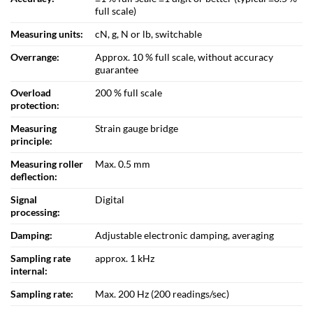
full scale)
Measuring units:
cN, g, N or lb, switchable
Overrange:
Approx. 10 % full scale, without accuracy
guarantee
Overload
200 % full scale
protection:
Measuring
Strain gauge bridge
principle:
Measuring roller
Max. 0.5 mm
deflection:
Signal
Digital
processing:
Damping:
Adjustable electronic damping, averaging
Sampling rate
approx. 1 kHz
internal:
Sampling rate:
Max. 200 Hz (200 readings/sec)