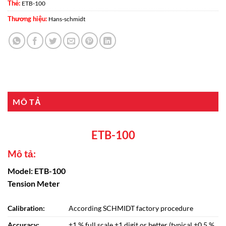
Thẻ:
ETB-100
Thương hiệu:
Hans-schmidt
MÔ TẢ
ETB-100
Mô tả:
Model: ETB-100
Tension Meter
Calibration:
According SCHMIDT factory procedure
Accuracy:
±1 % full scale ±1 digit or better (typical ±0.5 %