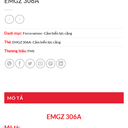
EMGZ 306A
Danh mục:
Force sensor- Cảm biến lực căng
Thẻ:
EMGZ 306A- Cảm biến lực căng
Thương hiệu:
FMS
MÔ TẢ
EMGZ 306A
Mô tả: