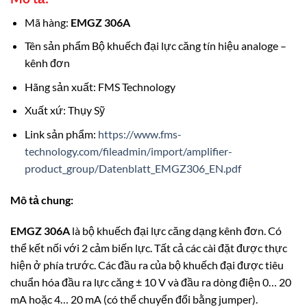
Mã hàng:
EMGZ 306A
Tên sản phẩm Bộ khuếch đại lực căng tín hiệu analoge –
kênh đơn
Hãng sản xuất: FMS Technology
Xuất xứ: Thụy Sỹ
Link sản phẩm:
https://www.fms-
technology.com/fileadmin/import/amplifier-
product_group/Datenblatt_EMGZ306_EN.pdf
Mô tả chung:
EMGZ 306A
là bộ khuếch đại lực căng dạng kênh đơn. Có
thể kết nối với 2 cảm biến lực. Tất cả các cài đặt được thực
hiện ở phía trước. Các đầu ra của bộ khuếch đại được tiêu
chuẩn hóa đầu ra lực căng ± 10 V và đầu ra dòng điện 0… 20
mA hoặc 4… 20 mA (có thể chuyển đổi bằng jumper).