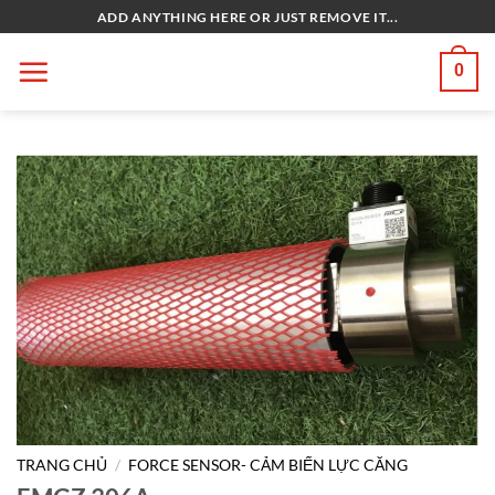
Bỏ
ADD ANYTHING HERE OR JUST REMOVE IT...
qua
nội
0
dung
TRANG CHỦ
/
FORCE SENSOR- CẢM BIẾN LỰC CĂNG