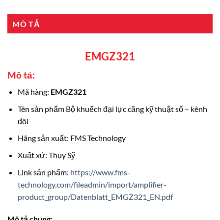
MÔ TẢ
EMGZ321
Mô tả:
Mã hàng:
EMGZ321
Tên sản phẩm Bộ khuếch đại lực căng kỹ thuật số – kênh
đôi
Hãng sản xuất: FMS Technology
Xuất xứ: Thụy Sỹ
Link sản phẩm:
https://www.fms-
technology.com/fileadmin/import/amplifier-
product_group/Datenblatt_EMGZ321_EN.pdf
Mô tả chung: