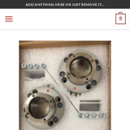
Bỏ
ADD ANYTHING HERE OR JUST REMOVE IT...
qua
nội
0
dung