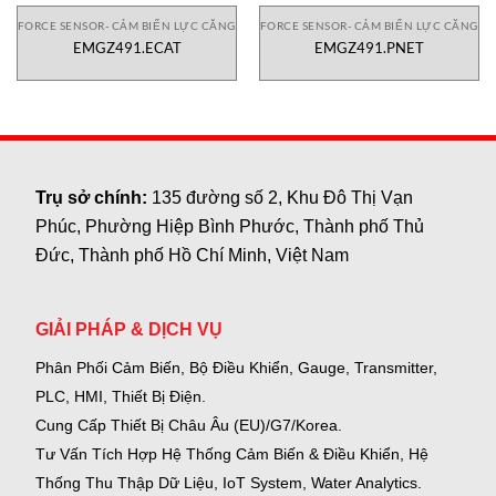
FORCE SENSOR- CẢM BIẾN LỰC CĂNG
FORCE SENSOR- CẢM BIẾN LỰC CĂNG
EMGZ491.ECAT
EMGZ491.PNET
Trụ sở chính:
135 đường số 2, Khu Đô Thị Vạn
Phúc, Phường Hiệp Bình Phước, Thành phố Thủ
Đức, Thành phố Hồ Chí Minh, Việt Nam
GIẢI PHÁP & DỊCH VỤ
Phân Phối Cảm Biến, Bộ Điều Khiển, Gauge,
Transmitter,
PLC, HMI, Thiết Bị Điện.
Cung Cấp Thiết Bị Châu Âu (EU)/G7/Korea.
Tư Vấn Tích Hợp Hệ Thống Cảm Biến & Điều Khiển, Hệ
Thống Thu Thập Dữ Liệu, IoT System, Water Analytics.