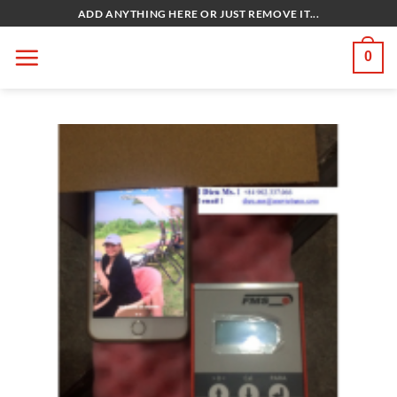
Bỏ
ADD ANYTHING HERE OR JUST REMOVE IT...
qua
nội
0
dung