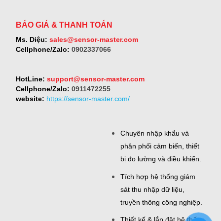
BÁO GIÁ & THANH TOÁN
Ms. Diệu:
sales@sensor-master.com
Cellphone/Zalo:
0902337066
HotLine:
support@sensor-master.com
Cellphone/Zalo:
0911472255
website:
https://sensor-master.com/
Chuyên nhập khẩu và
phân phối cảm biến, thiết
bị đo lường và điều khiển.
Tích hợp hệ thống giám
sát thu nhập dữ liệu,
truyền thông công nghiệp.
Thiết kế & lắp đặt hệ thống