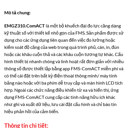
Mô tả chung:
EMGZ310.ComACT
là một bộ khuếch đại đo lực căng dạng
kỹ thuật số với thiết kế nhỏ gọn của FMS. Sản phẩm được sử
dụng cho các ứng dụng liên quan đến việc đo lường hoặc
kiểm soát độ căng của web trong quá trình phủ, cán, in, đùn
hoặc các khâu cuộn thả và các khâu cuộn tương tự khác. Cấu
hình thiết bị nhanh chóng và linh hoạt rất đơn giản với nhiều
thông số được thiết lập bằng app FMS-ComACT miễn phí và
có thể cài đặt trên bất kỳ điện thoại thông minh/ máy tính
bảng nào hoặc với ba phím dễ truy cập và màn hình LCD tích
hợp. Ngoài các chức năng điều khiển từ xa và hiển thị, ứng
dụng FMS-ComACT cung cấp các tính năng hữu ích khác
như ghi và xuất dữ liệu, lưu cài đặt cấu hình và chỉ báo tín
hiệu phản hồi của cảm biến.
Thông tin chi tiết: