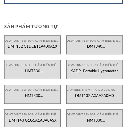
SẢN PHẨM TƯƠNG TỰ
DEWPOINT SENSOR- CẢM BIẾN ĐIỂM SƯƠNG
DEWPOINT SENSOR- CẢM BIẾN ĐIỂM SƯƠNG
DMT152 C1DCE11A400A1X
DMT340
6Q0K1B121A1A001A2D6K0C0
DEWPOINT SENSOR- CẢM BIẾN ĐIỂM SƯƠNG
DEWPOINT SENSOR- CẢM BIẾN ĐIỂM SƯƠNG
HMT330
SADP- Portable Hygrometer
810B121BCAL100A0AAVJAA1
DEWPOINT SENSOR- CẢM BIẾN ĐIỂM SƯƠNG
CẢM BIẾN KIỂM TRA- ĐO LƯỜNG
HMT330
DMT132 AXAA2A0M0
5N0B101BDCJ103A0AAGBAA1
DEWPOINT SENSOR- CẢM BIẾN ĐIỂM SƯƠNG
DEWPOINT SENSOR- CẢM BIẾN ĐIỂM SƯƠNG
DMT143 G1G1A1A3A0ASX
HMT330
180B141BCAL100A5AAABAA1