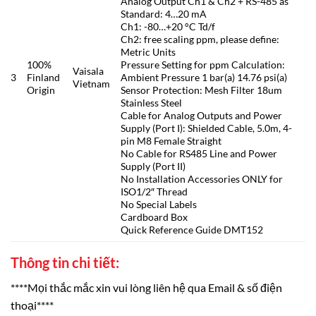
Analog Output Ch1 & Ch2 + RS-485 as
Standard: 4…20 mA
Ch1: -80…+20 °C Td/f
Ch2: free scaling ppm, please define:
Metric Units
100%
Pressure Setting for ppm Calculation:
Vaisala
3
Finland
Ambient Pressure 1 bar(a) 14.76 psi(a)
Vietnam
Origin
Sensor Protection: Mesh Filter 18um
Stainless Steel
Cable for Analog Outputs and Power
Supply (Port I): Shielded Cable, 5.0m, 4-
pin M8 Female Straight
No Cable for RS485 Line and Power
Supply (Port II)
No Installation Accessories ONLY for
ISO1/2″ Thread
No Special Labels
Cardboard Box
Quick Reference Guide DMT152
Thông tin chi tiết:
****Mọi thắc mắc xin vui lòng liên hệ qua Email & số điện
thoại****