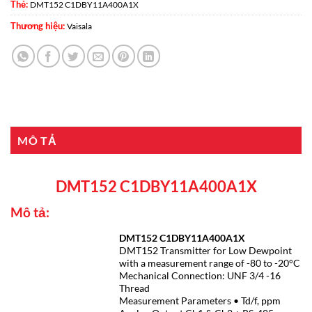
Thẻ:
DMT152 C1DBY11A400A1X
Thương hiệu:
Vaisala
MÔ TẢ
DMT152 C1DBY11A400A1X
Mô tả:
DMT152 C1DBY11A400A1X
DMT152 Transmitter for Low Dewpoint
with a measurement range of -80 to -20°C
Mechanical Connection: UNF 3/4 -16
Thread
Measurement Parameters • Td/f, ppm