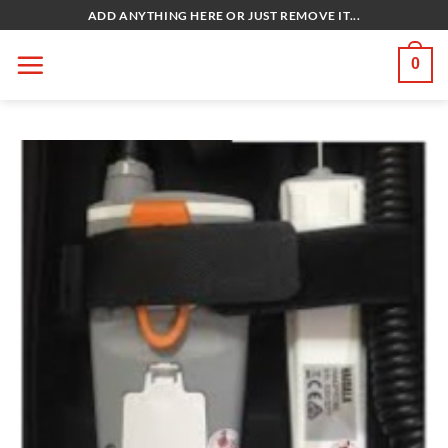
Bỏ
ADD ANYTHING HERE OR JUST REMOVE IT...
qua
nội
0
dung