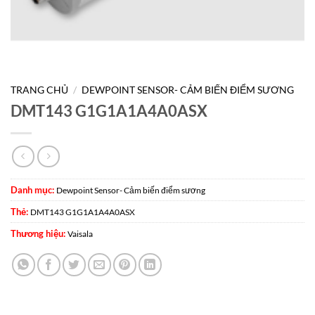
TRANG CHỦ
/
DEWPOINT SENSOR- CẢM BIẾN ĐIỂM SƯƠNG
DMT143 G1G1A1A4A0ASX
Danh mục:
Dewpoint Sensor- Cảm biến điểm sương
Thẻ:
DMT143 G1G1A1A4A0ASX
Thương hiệu:
Vaisala