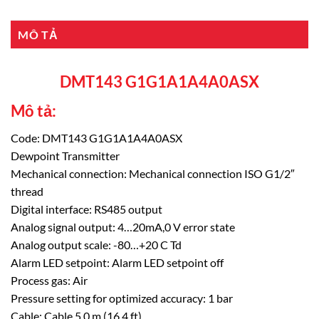
MÔ TẢ
DMT143 G1G1A1A4A0ASX
Mô tả:
Code: DMT143 G1G1A1A4A0ASX
Dewpoint Transmitter
Mechanical connection: Mechanical connection ISO G1/2″
thread
Digital interface: RS485 output
Analog signal output: 4…20mA,0 V error state
Analog output scale: -80…+20 C Td
Alarm LED setpoint: Alarm LED setpoint off
Process gas: Air
Pressure setting for optimized accuracy: 1 bar
Cable: Cable 5.0 m (16.4 ft)