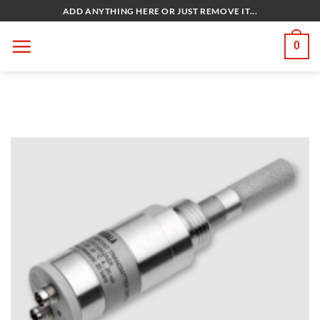
Bỏ
ADD ANYTHING HERE OR JUST REMOVE IT...
qua
nội
0
dung