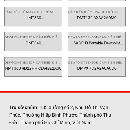
CẢM BIẾN KIỂM TRA- ĐO LƯỜNG
CẢM BIẾN KIỂM TRA- ĐO LƯỜNG
HMT330
DMT132 AXAA2A0M0
810A121BCAL100A01AVBAA1
DEWPOINT SENSOR- CẢM BIẾN ĐIỂM SƯƠNG
DEWPOINT SENSOR- CẢM BIẾN ĐIỂM SƯƠNG
DMT340
SADP-D Portable Dewpoint
6Q0K1B121A1A001A2D6K0C0
Meter
DEWPOINT SENSOR- CẢM BIẾN ĐIỂM SƯƠNG
DEWPOINT SENSOR- CẢM BIẾN ĐIỂM SƯƠNG
HMT360 4D22HHK1A4BE2A30
DMPX 7D2A2A0A0D0
Trụ sở chính:
135 đường số 2, Khu Đô Thị Vạn
Phúc, Phường Hiệp Bình Phước, Thành phố Thủ
Đức, Thành phố Hồ Chí Minh, Việt Nam