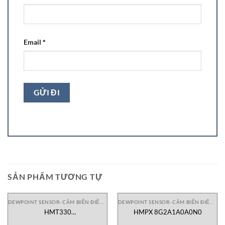
Email
*
SẢN PHẨM TƯƠNG TỰ
DEWPOINT SENSOR- CẢM BIẾN ĐIỂM SƯƠNG
DEWPOINT SENSOR- CẢM BIẾN ĐIỂM SƯƠNG
HMT330
HMPX 8G2A1A0A0N0
5N0B101BDCJ103A0AAGBAA1