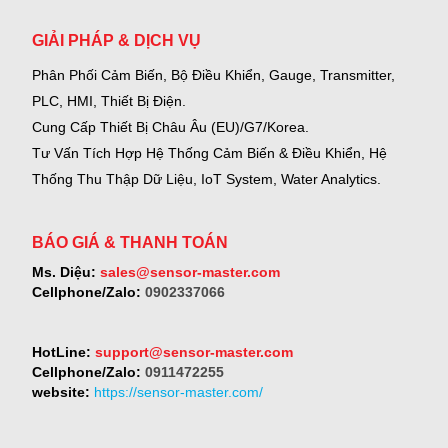
GIẢI PHÁP & DỊCH VỤ
Phân Phối Cảm Biến, Bộ Điều Khiển, Gauge,
Transmitter,
PLC, HMI, Thiết Bị Điện.
Cung Cấp Thiết Bị Châu Âu (EU)/G7/Korea.
Tư Vấn Tích Hợp Hệ Thống Cảm Biến & Điều Khiển, Hệ
Thống Thu Thập Dữ Liệu, IoT System, Water Analytics.
BÁO GIÁ & THANH TOÁN
Ms. Diệu:
sales@sensor-master.com
Cellphone/Zalo:
0902337066
HotLine:
support@sensor-master.com
Cellphone/Zalo:
0911472255
website:
https://sensor-master.com/