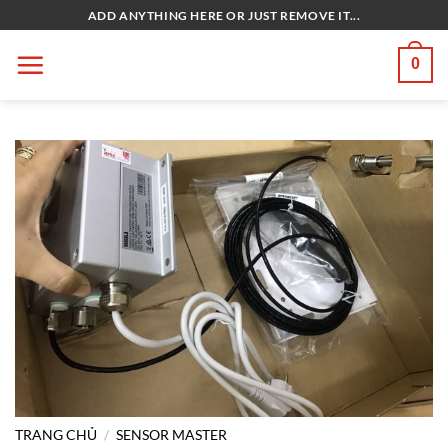
Bỏ
ADD ANYTHING HERE OR JUST REMOVE IT...
qua
nội
0
dung
TRANG CHỦ
/
SENSOR MASTER