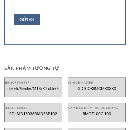
SẢN PHẨM TƯƠNG TỰ
SENSOR MASTER
SENSOR MASTER
dbk+5/Sender/M18/K1 dbk+5
GDTCOXSMCMXXXXX
SENSOR MASTER
CẢM BIẾN KIỂM TRA- ĐO LƯỜNG
RD4MD1S0360MD53P102
RMGZ100C.100