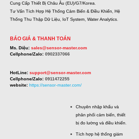
Cung Cấp Thiết Bị Châu Âu (EU)/G7/Korea.
Tư Vấn Tích Hợp Hệ Thống Cảm Biến & Điều Khiển, Hệ
Thống Thu Thập Dữ Liệu, IoT System, Water Analytics.
BÁO GIÁ & THANH TOÁN
Ms. Diệu:
sales@sensor-master.com
Cellphone/Zalo:
0902337066
HotLine:
support@sensor-master.com
Cellphone/Zalo:
0911472255
website:
https://sensor-master.com/
Chuyên nhập khẩu và
phân phối cảm biến, thiết
bị đo lường và điều khiển.
Tích hợp hệ thống giám