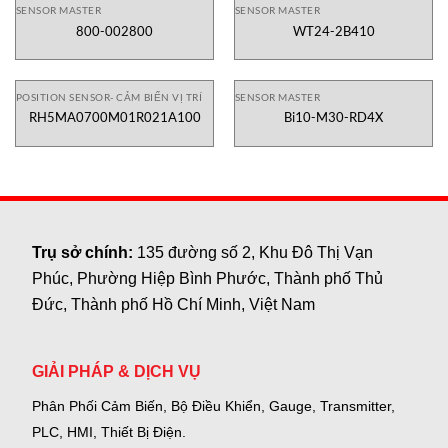
SENSOR MASTER
SENSOR MASTER
800-002800
WT24-2B410
POSITION SENSOR- CẢM BIẾN VỊ TRÍ
SENSOR MASTER
RH5MA0700M01R021A100
Bi10-M30-RD4X
Trụ sở chính:
135 đường số 2, Khu Đô Thị Vạn
Phúc, Phường Hiệp Bình Phước, Thành phố Thủ
Đức, Thành phố Hồ Chí Minh, Việt Nam
GIẢI PHÁP & DỊCH VỤ
Phân Phối Cảm Biến, Bộ Điều Khiển, Gauge,
Transmitter,
PLC, HMI, Thiết Bị Điện.