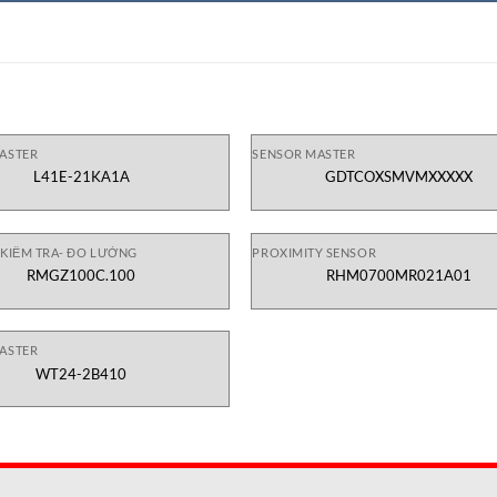
ASTER
SENSOR MASTER
L41E-21KA1A
GDTCOXSMVMXXXXX
 KIỂM TRA- ĐO LƯỜNG
PROXIMITY SENSOR
RMGZ100C.100
RHM0700MR021A01
ASTER
WT24-2B410