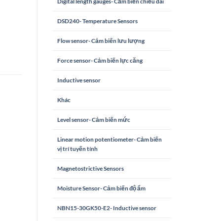
Digital length gauges- Cảm biến chiều dài
DSD240- Temperature Sensors
Flow sensor- Cảm biến lưu lượng
Force sensor- Cảm biến lực căng
Inductive sensor
Khác
Level sensor- Cảm biến mức
Linear motion potentiometer- Cảm biến
vị trí tuyến tính
Magnetostrictive Sensors
Moisture Sensor- Cảm biến độ ẩm
NBN15-30GK50-E2- Inductive sensor