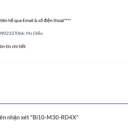
liên hệ qua Email & số điện thoại****
0902337066: Ms Diệu
n tin chi tiết
tiên nhận xét “Bi10-M30-RD4X”