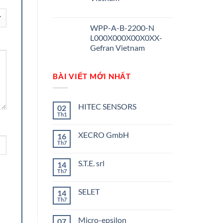
WPP-A-B-2200-N
L000X000X00X0XX-
Gefran Vietnam
BÀI VIẾT MỚI NHẤT
HITEC SENSORS
02
Th1
Không
có
bình
XECRO GmbH
16
luận
ở
Th7
Không
HITEC
có
SENSORS
bình
S.T.E. srl
14
luận
ở
Th7
Không
XECRO
có
GmbH
bình
SELET
14
luận
ở
Th7
Không
S.T.E.
có
srl
bình
Micro-epsilon
07
luận