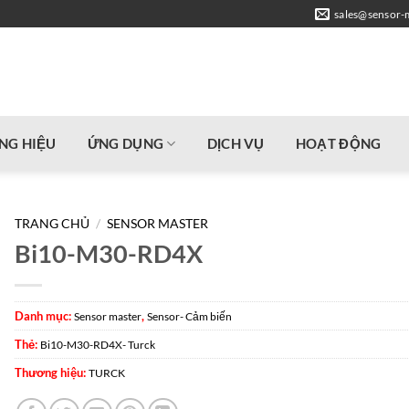
sales@sensor-
NG HIỆU
ỨNG DỤNG
DỊCH VỤ
HOẠT ĐỘNG
TRANG CHỦ
/
SENSOR MASTER
Bi10-M30-RD4X
Danh mục:
,
Sensor master
Sensor- Cảm biến
Thẻ:
Bi10-M30-RD4X- Turck
Thương hiệu:
TURCK