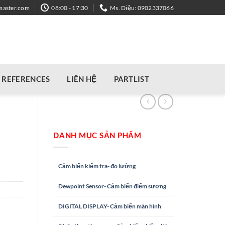
master.com
08:00 - 17:30
Ms. Diệu: 0902337066
REFERENCES
LIÊN HỆ
PARTLIST
DANH MỤC SẢN PHẨM
Cảm biến kiểm tra- đo lường
Dewpoint Sensor- Cảm biến điểm sương
DIGITAL DISPLAY- Cảm biến màn hình