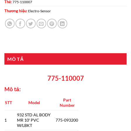
Thẻ:
775-110007
Thương hiệu:
Electro-Sensor
MÔ TẢ
775-110007
Mô tả:
Part
STT
Model
Number
932 STD AL BODY
1
MR 10′ PVC
775-093200
W/LBKT