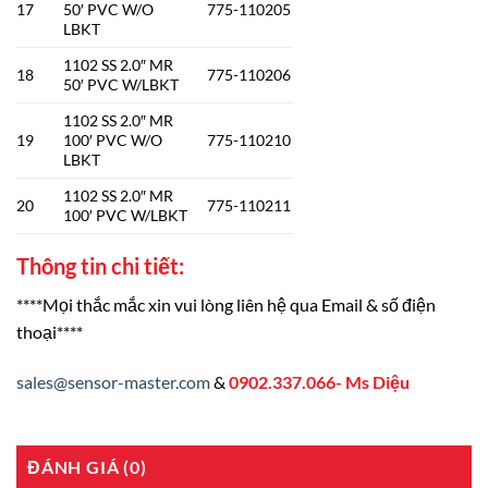
17
50′ PVC W/O
775-110205
LBKT
1102 SS 2.0″ MR
18
775-110206
50′ PVC W/LBKT
1102 SS 2.0″ MR
19
100′ PVC W/O
775-110210
LBKT
1102 SS 2.0″ MR
20
775-110211
100′ PVC W/LBKT
Thông tin chi tiết:
****Mọi thắc mắc xin vui lòng liên hệ qua Email & số điện
thoại****
sales@sensor-master.com
&
0902.337.066- Ms Diệu
ĐÁNH GIÁ (0)