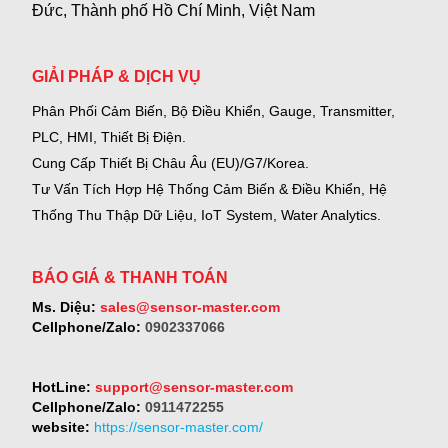
Đức, Thành phố Hồ Chí Minh, Việt Nam
GIẢI PHÁP & DỊCH VỤ
Phân Phối Cảm Biến, Bộ Điều Khiển, Gauge,
Transmitter,
PLC, HMI, Thiết Bị Điện.
Cung Cấp Thiết Bị Châu Âu (EU)/G7/Korea.
Tư Vấn Tích Hợp Hệ Thống Cảm Biến & Điều Khiển, Hệ
Thống Thu Thập Dữ Liệu, IoT System, Water Analytics.
BÁO GIÁ & THANH TOÁN
Ms. Diệu:
sales@sensor-master.com
Cellphone/Zalo:
0902337066
HotLine:
support@sensor-master.com
Cellphone/Zalo:
0911472255
website:
https://sensor-master.com/