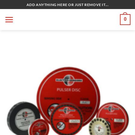
Bỏ
ADD ANYTHING HERE OR JUST REMOVE IT...
qua
nội
0
dung