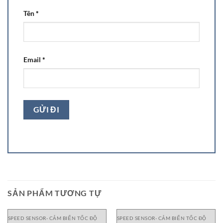
Tên
*
Email
*
SẢN PHẨM TƯƠNG TỰ
SPEED SENSOR- CẢM BIẾN TỐC ĐỘ
SPEED SENSOR- CẢM BIẾN TỐC ĐỘ