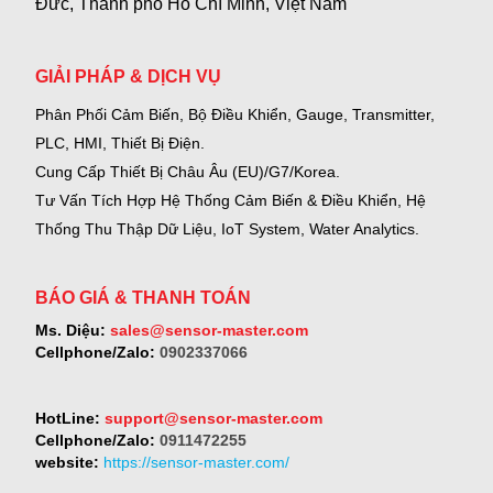
Đức, Thành phố Hồ Chí Minh, Việt Nam
GIẢI PHÁP & DỊCH VỤ
Phân Phối Cảm Biến, Bộ Điều Khiển, Gauge,
Transmitter,
PLC, HMI, Thiết Bị Điện.
Cung Cấp Thiết Bị Châu Âu (EU)/G7/Korea.
Tư Vấn Tích Hợp Hệ Thống Cảm Biến & Điều Khiển, Hệ
Thống Thu Thập Dữ Liệu, IoT System, Water Analytics.
BÁO GIÁ & THANH TOÁN
Ms. Diệu:
sales@sensor-master.com
Cellphone/Zalo:
0902337066
HotLine:
support@sensor-master.com
Cellphone/Zalo:
0911472255
website:
https://sensor-master.com/