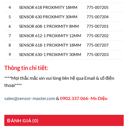
4
SENSOR 618 PROXIMITY 18MM
775-007205
5
SENSOR 630 PROXIMITY 30MM
775-007204
6
SENSOR 608-1 PROXIMITY 8MM
775-007201
7
SENSOR 612-1 PROXIMITY 12MM
775-007202
8
SENSOR 618-1 PROXIMITY 18MM
775-007207
9
SENSOR 630-1 PROXIMITY 30MM
775-007203
Thông tin chi tiết:
****Mọi thắc mắc xin vui lòng liên hệ qua Email & số điện
thoại****
sales@sensor-master.com
&
0902.337.066- Ms Diệu
ĐÁNH GIÁ (0)