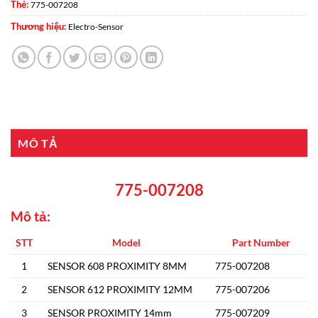
Thẻ:
775-007208
Thương hiệu:
Electro-Sensor
MÔ TẢ
775-007208
Mô tả:
STT
Model
Part
Number
1
SENSOR 608 PROXIMITY 8MM
775-007208
2
SENSOR 612 PROXIMITY 12MM
775-007206
3
SENSOR PROXIMITY 14mm
775-007209