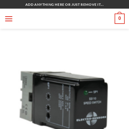
Bỏ
ADD ANYTHING HERE OR JUST REMOVE IT...
qua
nội
0
dung