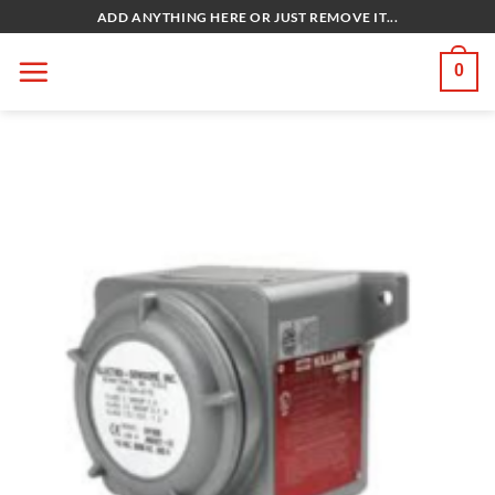
Bỏ
ADD ANYTHING HERE OR JUST REMOVE IT...
qua
nội
0
dung