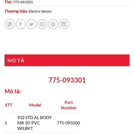
Thẻ:
775-093301
Thương hiệu:
Electro-Sensor
MÔ TẢ
775-093301
Mô tả:
Part
STT
Model
Number
932 STD AL BODY
1
MR 10′ PVC
775-093200
W/LBKT