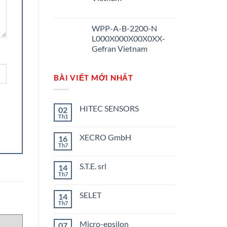
WPP-A-B-2200-N
L000X000X00X0XX-
Gefran Vietnam
BÀI VIẾT MỚI NHẤT
HITEC SENSORS
02
Th1
Không
có
bình
XECRO GmbH
16
luận
ở
Th7
Không
HITEC
có
SENSORS
bình
S.T.E. srl
14
luận
ở
Th7
Không
XECRO
có
GmbH
bình
SELET
14
luận
ở
Th7
Không
S.T.E.
có
srl
bình
Micro-epsilon
07
luận