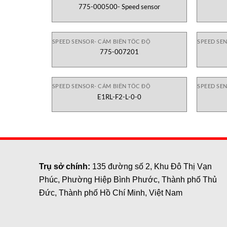
775-000500- Speed sensor
SPEED SENSOR- CẢM BIẾN TỐC ĐỘ
SPEED SE
775-007201
SPEED SENSOR- CẢM BIẾN TỐC ĐỘ
SPEED SE
E1RL-F2-L-0-0
Trụ sở chính:
135 đường số 2, Khu Đô Thị Vạn
Phúc, Phường Hiệp Bình Phước, Thành phố Thủ
Đức, Thành phố Hồ Chí Minh, Việt Nam