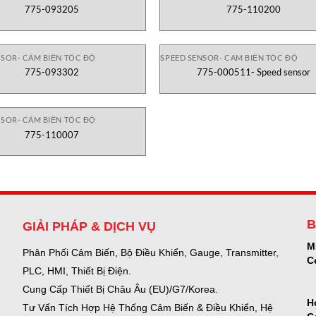
775-093205
775-110200
NSOR- CẢM BIẾN TỐC ĐỘ
SPEED SENSOR- CẢM BIẾN TỐC ĐỘ
775-093302
775-000511- Speed sensor
NSOR- CẢM BIẾN TỐC ĐỘ
775-110007
B
GIẢI PHÁP & DỊCH VỤ
M
Phân Phối Cảm Biến, Bộ Điều Khiển, Gauge,
Transmitter,
C
PLC, HMI, Thiết Bị Điện.
Cung Cấp Thiết Bị Châu Âu (EU)/G7/Korea.
H
Tư Vấn Tích Hợp Hệ Thống Cảm Biến & Điều Khiển, Hệ