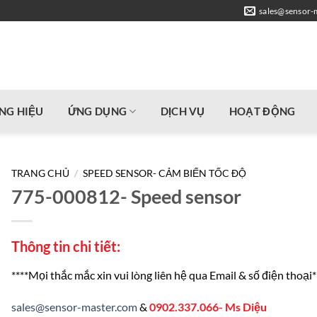
sales@sensor-
NG HIỆU
ỨNG DỤNG
DỊCH VỤ
HOẠT ĐỘNG
TRANG CHỦ
/
SPEED SENSOR- CẢM BIẾN TỐC ĐỘ
775-000812- Speed sensor
Thông tin chi tiết:
****Mọi thắc mắc xin vui lòng liên hệ qua Email & số điện thoại*
sales@sensor-master.com
&
0902.337.066- Ms Diệu