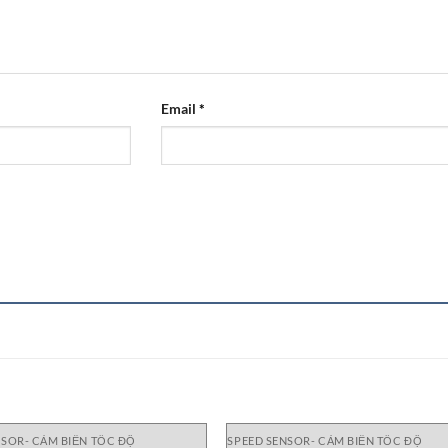
Email
*
NSOR- CẢM BIẾN TỐC ĐỘ
SPEED SENSOR- CẢM BIẾN TỐC ĐỘ