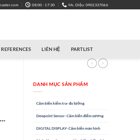
master.com
08:00 - 17:30
Ms. Diệu: 0902337066
REFERENCES
LIÊN HỆ
PARTLIST
DANH MỤC SẢN PHẨM
Cảm biến kiểm tra- đo lường
Dewpoint Sensor- Cảm biến điểm sương
***
DIGITAL DISPLAY- Cảm biến màn hình