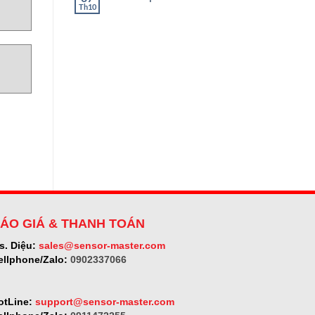
ở
Th10
Không
SELET
có
bình
luận
ở
Micro-
epsilon
ÁO GIÁ & THANH TOÁN
s. Diệu:
sales@sensor-master.com
ellphone/Zalo:
0902337066
otLine:
support@sensor-master.com