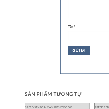
Tên
*
SẢN PHẨM TƯƠNG TỰ
SPEED SENSOR- CẢM BIẾN TỐC ĐỘ
SPEED SE