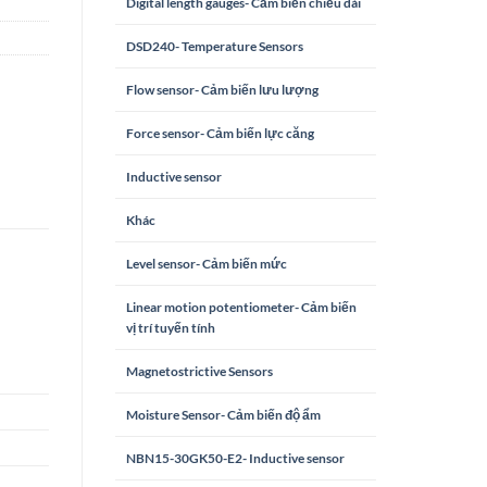
Digital length gauges- Cảm biến chiều dài
DSD240- Temperature Sensors
Flow sensor- Cảm biến lưu lượng
Force sensor- Cảm biến lực căng
Inductive sensor
Khác
Level sensor- Cảm biến mức
Linear motion potentiometer- Cảm biến
vị trí tuyến tính
Magnetostrictive Sensors
Moisture Sensor- Cảm biến độ ẩm
NBN15-30GK50-E2- Inductive sensor