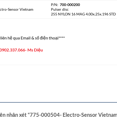
P/N:
700-000200
ectro-Sensor Vietnam
Pulser disc
255 NYLON 16 MAG 4.00x.25x.196 STD
liên hệ qua Email & số điện thoại****
0902.337.066- Ms Diệu
iên nhận xét “775-000504- Electro-Sensor Vietna