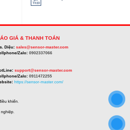
ở
Th10
Không
SELET
có
bình
luận
ở
Micro-
epsilon
ÁO GIÁ & THANH TOÁN
s. Diệu:
sales@sensor-master.com
ellphone/Zalo:
0902337066
otLine:
support@sensor-master.com
ellphone/Zalo:
0911472255
ebsite:
https://sensor-master.com/
iều khiển.
 nghiệp.