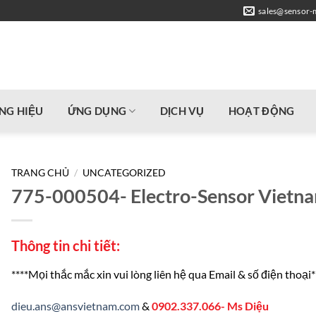
sales@sensor-
NG HIỆU
ỨNG DỤNG
DỊCH VỤ
HOẠT ĐỘNG
TRANG CHỦ
/
UNCATEGORIZED
775-000504- Electro-Sensor Vietn
Thông tin chi tiết:
****Mọi thắc mắc xin vui lòng liên hệ qua Email & số điện thoại*
dieu.ans@ansvietnam.com
&
0902.337.066- Ms Diệu