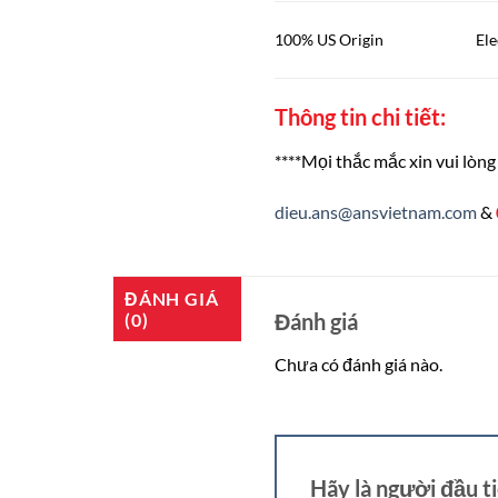
100% US Origin
El
Thông tin chi tiết:
****Mọi thắc mắc xin vui lòng 
dieu.ans@ansvietnam.com
&
ĐÁNH GIÁ
Đánh giá
(0)
Chưa có đánh giá nào.
Hãy là người đầu t