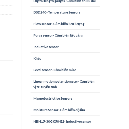
Digital length gauges- Cảm biến chiều dài
DSD240- Temperature Sensors
Flow sensor- Cảm biến lưu lượng
Force sensor- Cảm biến lực căng
Inductive sensor
Khác
Level sensor- Cảm biến mức
Linear motion potentiometer- Cảm biến
vị trí tuyến tính
Magnetostrictive Sensors
Moisture Sensor- Cảm biến độ ẩm
NBN15-30GK50-E2- Inductive sensor