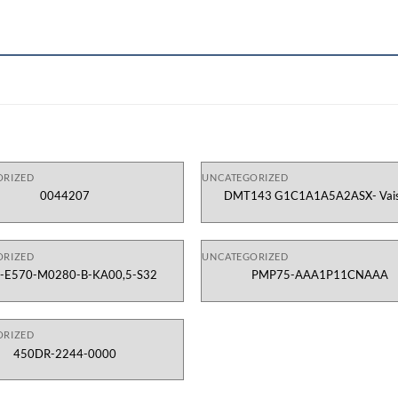
ORIZED
UNCATEGORIZED
0044207
DMT143 G1C1A1A5A2ASX- Vais
Vietnam
ORIZED
UNCATEGORIZED
-E570-M0280-B-KA00,5-S32
PMP75-AAA1P11CNAAA
ORIZED
450DR-2244-0000