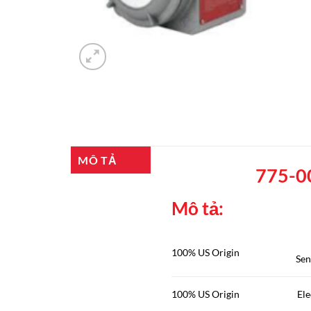
MÔ TẢ
775-00
Mô tả:
El
100% US Origin
Sen
100% US Origin
El