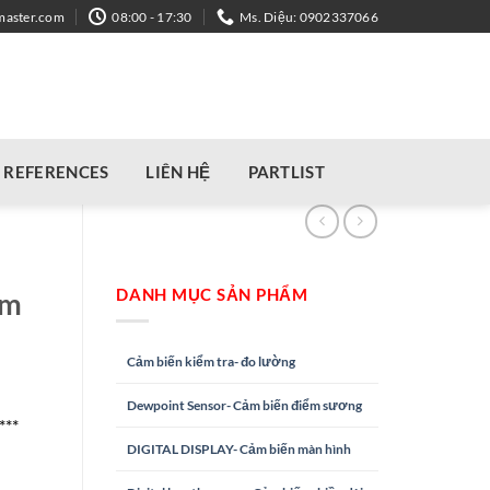
master.com
08:00 - 17:30
Ms. Diệu: 0902337066
REFERENCES
LIÊN HỆ
PARTLIST
DANH MỤC SẢN PHẨM
am
Cảm biến kiểm tra- đo lường
Dewpoint Sensor- Cảm biến điểm sương
***
DIGITAL DISPLAY- Cảm biến màn hình