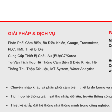
B
GIẢI PHÁP & DỊCH VỤ
M
Phân Phối Cảm Biến, Bộ Điều Khiển, Gauge,
Transmitter,
C
PLC, HMI, Thiết Bị Điện.
Cung Cấp Thiết Bị Châu Âu (EU)/G7/Korea.
H
Tư Vấn Tích Hợp Hệ Thống Cảm Biến & Điều Khiển, Hệ
C
Thống Thu Thập Dữ Liệu, IoT System, Water Analytics.
w
Chuyên nhập khẩu và phân phối cảm biến, thiết bị đo lường và đ
Tích hợp hệ thống giám sát thu nhập dữ liệu, truyền thông công
Thiết kế & lắp đặt hệ thống nhà thông minh trong công nghiệp.