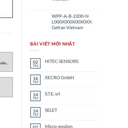
WPP-A-B-2200-N
L000X000X00X0XX-
Gefran Vietnam
BÀI VIẾT MỚI NHẤT
HITEC SENSORS
02
ala
Th1
Không
có
bình
XECRO GmbH
16
luận
ở
Th7
Không
HITEC
có
SENSORS
bình
S.T.E. srl
14
luận
ở
Th7
Không
XECRO
có
GmbH
bình
SELET
14
luận
ở
Th7
Không
S.T.E.
có
srl
bình
Micro-epsilon
07
luận