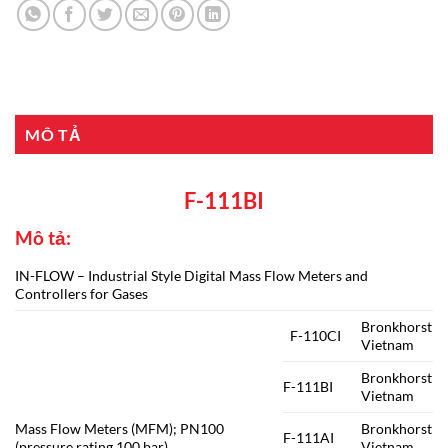
MÔ TẢ
F-111BI
Mô tả:
IN-FLOW – Industrial Style Digital Mass Flow Meters and
Controllers for Gases
Bronkhorst
F-110CI
Vietnam
Bronkhorst
F-111BI
Vietnam
Mass Flow Meters (MFM); PN100
Bronkhorst
F-111AI
(pressure rating 100 bar)
Vietnam