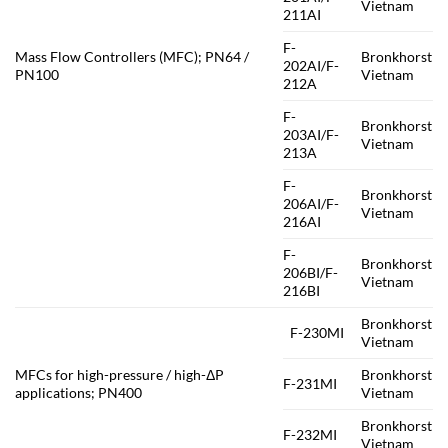
Vietnam
211AI
F-
Mass Flow Controllers (MFC); PN64 /
Bronkhorst
202AI/F-
PN100
Vietnam
212A
F-
Bronkhorst
203AI/F-
Vietnam
213A
F-
Bronkhorst
206AI/F-
Vietnam
216AI
F-
Bronkhorst
206BI/F-
Vietnam
216BI
Bronkhorst
F-230MI
Vietnam
MFCs for high-pressure / high-ΔP
Bronkhorst
F-231MI
applications; PN400
Vietnam
Bronkhorst
F-232MI
Vietnam