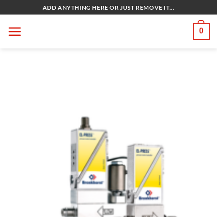
Bỏ
ADD ANYTHING HERE OR JUST REMOVE IT...
qua
nội
0
dung