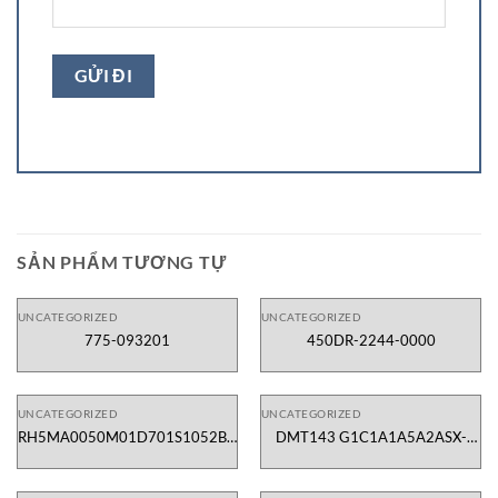
SẢN PHẨM TƯƠNG TỰ
UNCATEGORIZED
UNCATEGORIZED
775-093201
450DR-2244-0000
UNCATEGORIZED
UNCATEGORIZED
RH5MA0050M01D701S1052B6-
DMT143 G1C1A1A5A2ASX-
TD01
Vaisala Vietnam