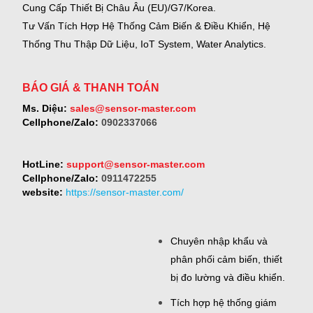
Cung Cấp Thiết Bị Châu Âu (EU)/G7/Korea.
Tư Vấn Tích Hợp Hệ Thống Cảm Biến & Điều Khiển, Hệ
Thống Thu Thập Dữ Liệu, IoT System, Water Analytics.
BÁO GIÁ & THANH TOÁN
Ms. Diệu:
sales@sensor-master.com
Cellphone/Zalo:
0902337066
HotLine:
support@sensor-master.com
Cellphone/Zalo:
0911472255
website:
https://sensor-master.com/
Chuyên nhập khẩu và
phân phối cảm biến, thiết
bị đo lường và điều khiển.
Tích hợp hệ thống giám