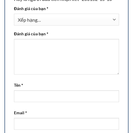
Đánh giá của bạn
*
Đánh giá của bạn
*
Tên
*
Email
*