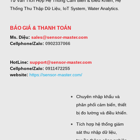
Tư Vấn Tích Hợp Hệ Thống Cảm Biến & Điều Khiển, Hệ
Thống Thu Thập Dữ Liệu, IoT System, Water Analytics.
BÁO GIÁ & THANH TOÁN
Ms. Diệu:
sales@sensor-master.com
Cellphone/Zalo:
0902337066
HotLine:
support@sensor-master.com
Cellphone/Zalo:
0911472255
website:
https://sensor-master.com/
Chuyên nhập khẩu và
phân phối cảm biến, thiết
bị đo lường và điều khiển.
Tích hợp hệ thống giám
sát thu nhập dữ liệu,