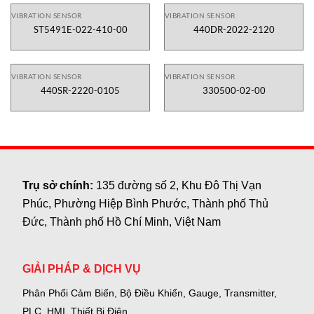
VIBRATION SENSOR
VIBRATION SENSOR
ST5491E-022-410-00
440DR-2022-2120
VIBRATION SENSOR
VIBRATION SENSOR
440SR-2220-0105
330500-02-00
Trụ sở chính:
135 đường số 2, Khu Đô Thị Vạn
Phúc, Phường Hiệp Bình Phước, Thành phố Thủ
Đức, Thành phố Hồ Chí Minh, Việt Nam
GIẢI PHÁP & DỊCH VỤ
Phân Phối Cảm Biến, Bộ Điều Khiển, Gauge,
Transmitter,
PLC, HMI, Thiết Bị Điện.