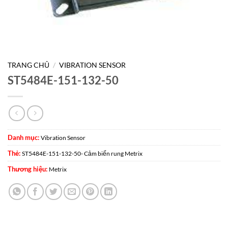
TRANG CHỦ
/
VIBRATION SENSOR
ST5484E-151-132-50
Danh mục:
Vibration Sensor
Thẻ:
ST5484E-151-132-50- Cảm biến rung Metrix
Thương hiệu:
Metrix