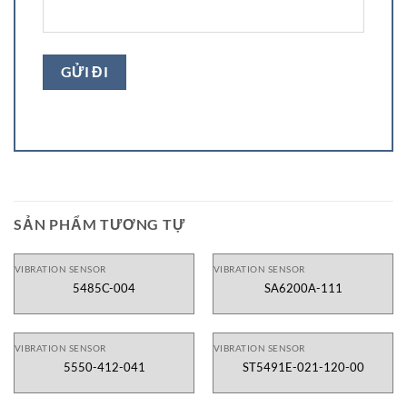
SẢN PHẨM TƯƠNG TỰ
VIBRATION SENSOR
VIBRATION SENSOR
5485C-004
SA6200A-111
VIBRATION SENSOR
VIBRATION SENSOR
5550-412-041
ST5491E-021-120-00