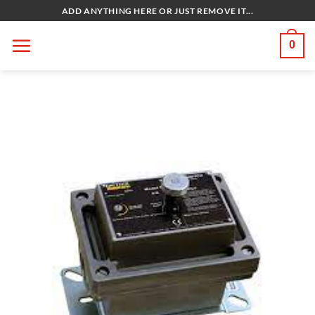
Bỏ
ADD ANYTHING HERE OR JUST REMOVE IT...
qua
nội
0
dung