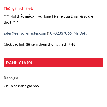
Thông tin chi tiết:
****Mọi thắc mắc xin vui lòng liên hệ qua Email & số điện
thoại****
sales@sensor-master.com
&
0902337066: Ms Diệu
Click vào link để xem thêm thông tin chi tiết
ĐÁNH GIÁ (0)
Đánh giá
Chưa có đánh giá nào.