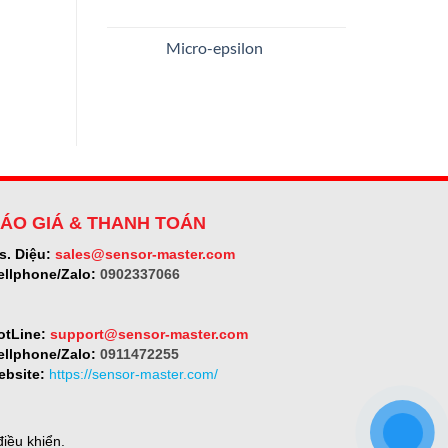
S.T.E.
Không
srl
có
bình
luận
Micro-epsilon
ở
SELET
Không
có
bình
luận
ở
Micro-
epsilon
ÁO GIÁ & THANH TOÁN
s. Diệu:
sales@sensor-master.com
ellphone/Zalo:
0902337066
otLine:
support@sensor-master.com
ellphone/Zalo:
0911472255
ebsite:
https://sensor-master.com/
iều khiển.