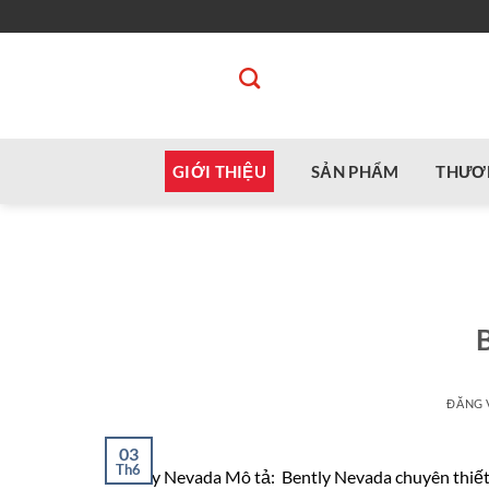
Bỏ
qua
nội
dung
GIỚI THIỆU
SẢN PHẨM
THƯƠ
ĐĂNG
03
Th6
Bently Nevada Mô tả: Bently Nevada chuyên thiết