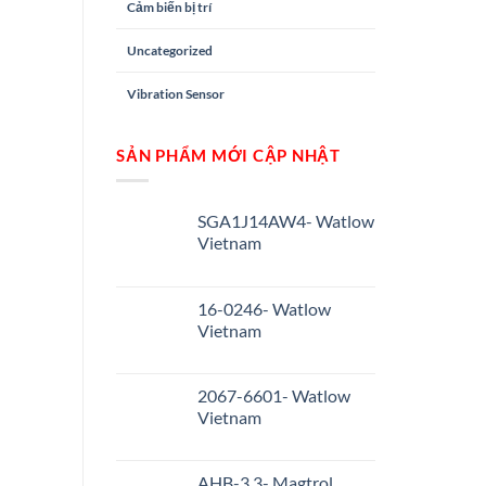
Cảm biến bị trí
Uncategorized
Vibration Sensor
SẢN PHẨM MỚI CẬP NHẬT
SGA1J14AW4- Watlow
Vietnam
16-0246- Watlow
Vietnam
2067-6601- Watlow
Vietnam
AHB-3.3- Magtrol