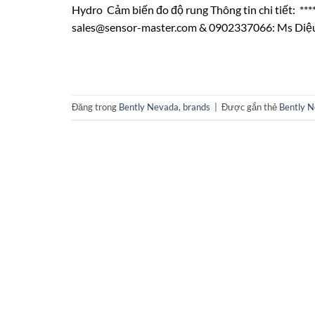
Hydro Cảm biến đo độ rung Thông tin chi tiết: ****
sales@sensor-master.com & 0902337066: Ms Diệu C
Đăng trong
Bently Nevada
,
brands
|
Được gắn thẻ
Bently 