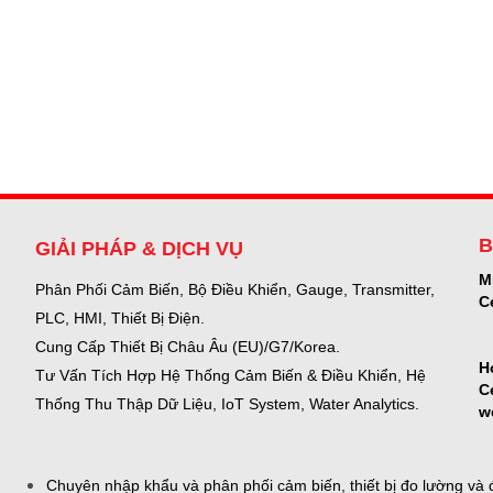
B
GIẢI PHÁP & DỊCH VỤ
M
Phân Phối Cảm Biến, Bộ Điều Khiển, Gauge,
Transmitter,
C
PLC, HMI, Thiết Bị Điện.
Cung Cấp Thiết Bị Châu Âu (EU)/G7/Korea.
H
Tư Vấn Tích Hợp Hệ Thống Cảm Biến & Điều Khiển, Hệ
C
Thống Thu Thập Dữ Liệu, IoT System, Water Analytics.
w
Chuyên nhập khẩu và phân phối cảm biến, thiết bị đo lường và đ