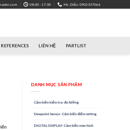
master.com
08:00 - 17:30
Ms. Diệu: 0902337066
REFERENCES
LIÊN HỆ
PARTLIST
DANH MỤC SẢN PHẨM
Cảm biến kiểm tra- đo lường
Dewpoint Sensor- Cảm biến điểm sương
DIGITAL DISPLAY- Cảm biến màn hình
biến