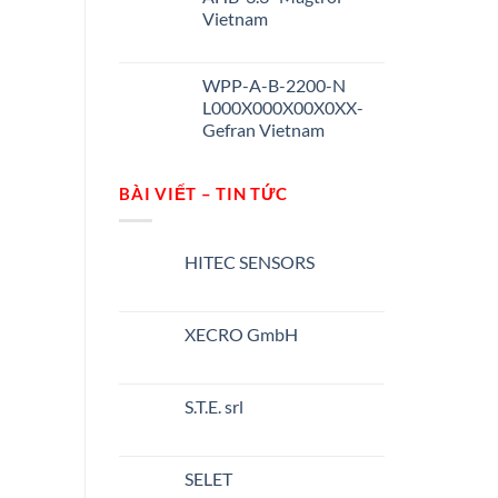
Vietnam
WPP-A-B-2200-N
L000X000X00X0XX-
Gefran Vietnam
BÀI VIẾT – TIN TỨC
HITEC SENSORS
Không
có
bình
luận
XECRO GmbH
ở
HITEC
Không
SENSORS
có
bình
luận
S.T.E. srl
ở
XECRO
Không
GmbH
có
bình
luận
SELET
ở