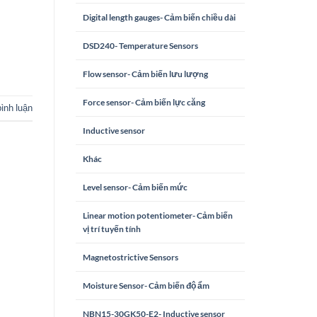
Digital length gauges- Cảm biến chiều dài
DSD240- Temperature Sensors
Flow sensor- Cảm biến lưu lượng
Force sensor- Cảm biến lực căng
bình luận
Inductive sensor
Khác
Level sensor- Cảm biến mức
Linear motion potentiometer- Cảm biến
vị trí tuyến tính
Magnetostrictive Sensors
Moisture Sensor- Cảm biến độ ẩm
NBN15-30GK50-E2- Inductive sensor