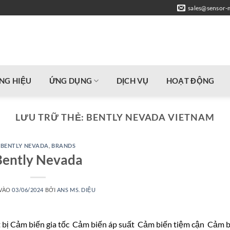
sales@sensor-
NG HIỆU
ỨNG DỤNG
DỊCH VỤ
HOẠT ĐỘNG
LƯU TRỮ THẺ:
BENTLY NEVADA VIETNAM
BENTLY NEVADA
,
BRANDS
Bently Nevada
 VÀO
03/06/2024
BỞI
ANS MS. DIỆU
 bị Cảm biến gia tốc Cảm biến áp suất Cảm biến tiệm cận Cảm 