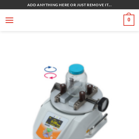
Bỏ
ADD ANYTHING HERE OR JUST REMOVE IT...
qua
nội
0
dung