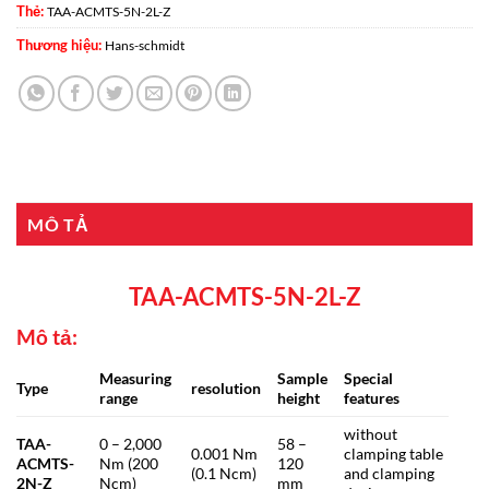
Thẻ:
TAA-ACMTS-5N-2L-Z
Thương hiệu:
Hans-schmidt
MÔ TẢ
TAA-ACMTS-5N-2L-Z
Mô tả:
Measuring
Sample
Special
Type
resolution
range
height
features
without
TAA-
0 – 2,000
58 –
0.001 Nm
clamping table
ACMTS-
Nm (200
120
(0.1 Ncm)
and clamping
2N-Z
Ncm)
mm