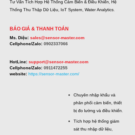
Tư Vấn Tích Hợp Hệ Thống Cảm Biến & Điều Khiển, Hệ
Thống Thu Thập Dữ Liệu, IoT System, Water Analytics.
BÁO GIÁ & THANH TOÁN
Ms. Diệu:
sales@sensor-master.com
Cellphone/Zalo:
0902337066
HotLine:
support@sensor-master.com
Cellphone/Zalo:
0911472255
website:
https://sensor-master.com/
Chuyên nhập khẩu và
phân phối cảm biến, thiết
bị đo lường và điều khiển.
Tích hợp hệ thống giám
sát thu nhập dữ liệu,