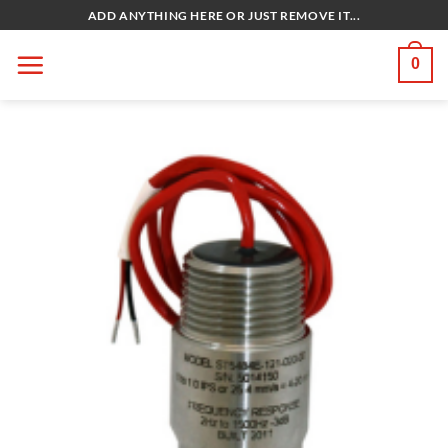
Bỏ
ADD ANYTHING HERE OR JUST REMOVE IT...
qua
nội
0
dung