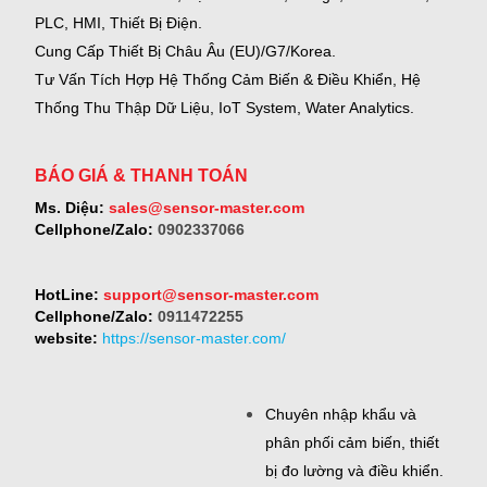
PLC, HMI, Thiết Bị Điện.
Cung Cấp Thiết Bị Châu Âu (EU)/G7/Korea.
Tư Vấn Tích Hợp Hệ Thống Cảm Biến & Điều Khiển, Hệ
Thống Thu Thập Dữ Liệu, IoT System, Water Analytics.
BÁO GIÁ & THANH TOÁN
Ms. Diệu:
sales@sensor-master.com
Cellphone/Zalo:
0902337066
HotLine:
support@sensor-master.com
Cellphone/Zalo:
0911472255
website:
https://sensor-master.com/
Chuyên nhập khẩu và
phân phối cảm biến, thiết
bị đo lường và điều khiển.