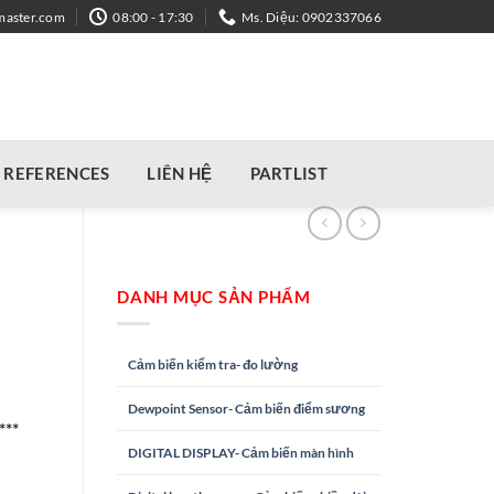
master.com
08:00 - 17:30
Ms. Diệu: 0902337066
REFERENCES
LIÊN HỆ
PARTLIST
DANH MỤC SẢN PHẨM
Cảm biến kiểm tra- đo lường
Dewpoint Sensor- Cảm biến điểm sương
***
DIGITAL DISPLAY- Cảm biến màn hình