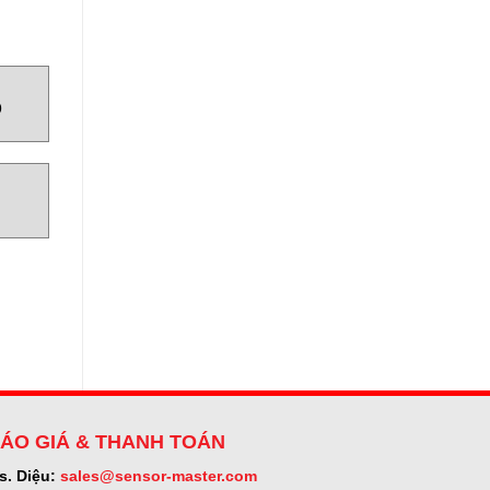
0
ÁO GIÁ & THANH TOÁN
s. Diệu:
sales@sensor-master.com