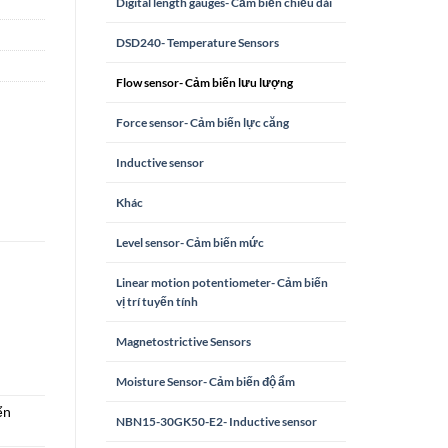
Digital length gauges- Cảm biến chiều dài
DSD240- Temperature Sensors
Flow sensor- Cảm biến lưu lượng
Force sensor- Cảm biến lực căng
Inductive sensor
Khác
Level sensor- Cảm biến mức
Linear motion potentiometer- Cảm biến
vị trí tuyến tính
Magnetostrictive Sensors
Moisture Sensor- Cảm biến độ ẩm
ển
NBN15-30GK50-E2- Inductive sensor