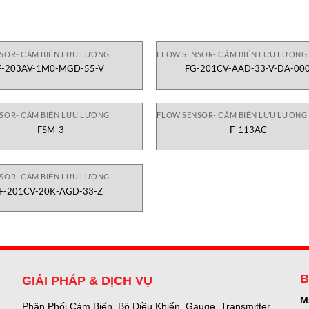
SOR- CẢM BIẾN LƯU LƯỢNG
FLOW SENSOR- CẢM BIẾN LƯU LƯỢNG
F-203AV-1M0-MGD-55-V
FG-201CV-AAD-33-V-DA-00
SOR- CẢM BIẾN LƯU LƯỢNG
FLOW SENSOR- CẢM BIẾN LƯU LƯỢNG
FSM-3
F-113AC
SOR- CẢM BIẾN LƯU LƯỢNG
F-201CV-20K-AGD-33-Z
B
GIẢI PHÁP & DỊCH VỤ
M
Phân Phối Cảm Biến, Bộ Điều Khiển, Gauge,
Transmitter,