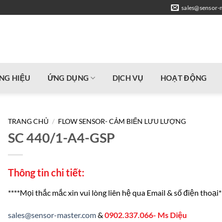
sales@sensor-
NG HIỆU
ỨNG DỤNG
DỊCH VỤ
HOẠT ĐỘNG
TRANG CHỦ
/
FLOW SENSOR- CẢM BIẾN LƯU LƯỢNG
SC 440/1-A4-GSP
Thông tin chi tiết:
****Mọi thắc mắc xin vui lòng liên hệ qua Email & số điện thoại*
sales@sensor-master.com
&
0902.337.066- Ms Diệu