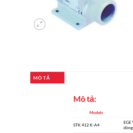
MÔ TẢ
Mô tả:
Models
EGE V
STK 412 K-A4
dòng