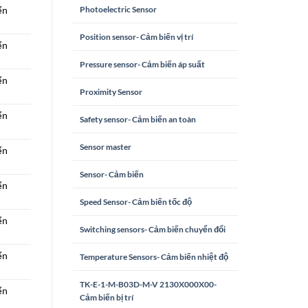
Photoelectric Sensor
ển
Position sensor- Cảm biến vị trí
ển
Pressure sensor- Cảm biến áp suất
ển
Proximity Sensor
ển
Safety sensor- Cảm biến an toàn
Sensor master
ển
Sensor- Cảm biến
ển
Speed Sensor- Cảm biến tốc độ
ển
Switching sensors- Cảm biến chuyển đổi
ển
Temperature Sensors- Cảm biến nhiệt độ
TK-E-1-M-B03D-M-V 2130X000X00-
ển
Cảm biến bị trí