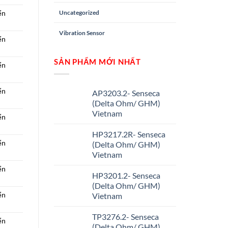
Uncategorized
ển
Vibration Sensor
ển
SẢN PHẨM MỚI NHẤT
ển
ển
AP3203.2- Senseca
(Delta Ohm/ GHM)
Vietnam
ển
HP3217.2R- Senseca
ển
(Delta Ohm/ GHM)
Vietnam
ển
HP3201.2- Senseca
(Delta Ohm/ GHM)
ển
Vietnam
TP3276.2- Senseca
ển
(Delta Ohm/ GHM)