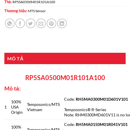
Thẻ:
RP5SA0500M01R101A100
Thương hiệu:
MTS Sensor
MÔ TẢ
RP5SA0500M01R101A100
Mô tả:
Code:
RH5MA0300M01D601V
100%
Temposonics/MTS
1
USA
Vietnam
Temposonics® R-Series
Origin
Note: RHM0300MD601V11 is no lo
Code:
RH5MA0150M01R041V
100%
Temposonics/MTS