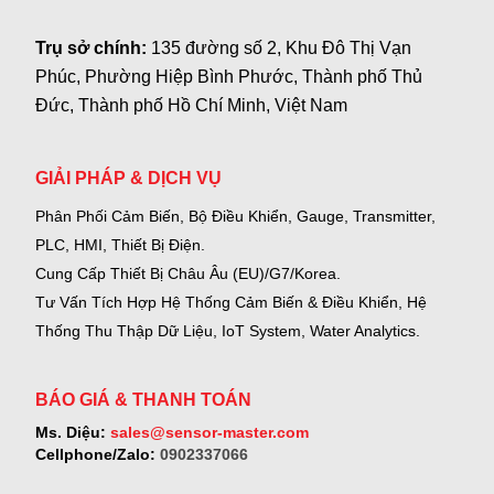
Trụ sở chính:
135 đường số 2, Khu Đô Thị Vạn
Phúc, Phường Hiệp Bình Phước, Thành phố Thủ
Đức, Thành phố Hồ Chí Minh, Việt Nam
GIẢI PHÁP & DỊCH VỤ
Phân Phối Cảm Biến, Bộ Điều Khiển, Gauge,
Transmitter,
PLC, HMI, Thiết Bị Điện.
Cung Cấp Thiết Bị Châu Âu (EU)/G7/Korea.
Tư Vấn Tích Hợp Hệ Thống Cảm Biến & Điều Khiển, Hệ
Thống Thu Thập Dữ Liệu, IoT System, Water Analytics.
BÁO GIÁ & THANH TOÁN
Ms. Diệu:
sales@sensor-master.com
Cellphone/Zalo:
0902337066