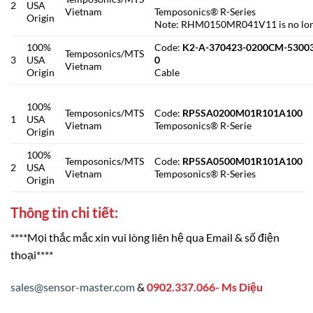
2
USA
Vietnam
Temposonics® R-Series
Origin
Note: RHM0150MR041V11 is no lo
100%
Code:
K2-A-370423-0200CM-5300
Temposonics/MTS
3
USA
0
Vietnam
Origin
Cable
100%
Temposonics/MTS
Code:
RP5SA0200M01R101A100
1
USA
Vietnam
Temposonics® R-Serie
Origin
100%
Temposonics/MTS
Code:
RP5SA0500M01R101A100
2
USA
Vietnam
Temposonics® R-Series
Origin
Thông tin chi tiết:
****Mọi thắc mắc xin vui lòng liên hệ qua Email & số điện
thoại****
sales@sensor-master.com
&
0902.337.066- Ms Diệu