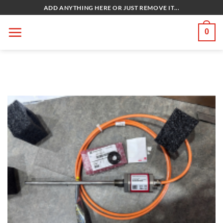
Bỏ
ADD ANYTHING HERE OR JUST REMOVE IT...
qua
nội
0
dung