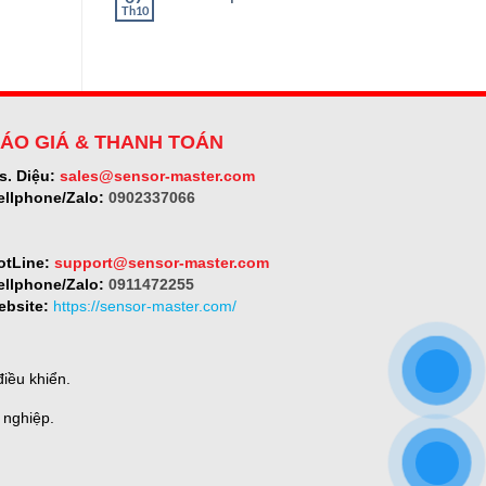
ở
Th10
Không
SELET
có
bình
luận
ở
Micro-
epsilon
ÁO GIÁ & THANH TOÁN
s. Diệu:
sales@sensor-master.com
ellphone/Zalo:
0902337066
otLine:
support@sensor-master.com
ellphone/Zalo:
0911472255
ebsite:
https://sensor-master.com/
iều khiển.
 nghiệp.