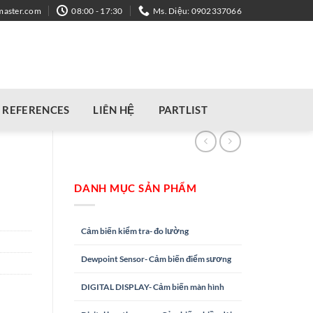
master.com
08:00 - 17:30
Ms. Diệu: 0902337066
REFERENCES
LIÊN HỆ
PARTLIST
DANH MỤC SẢN PHẨM
Cảm biến kiểm tra- đo lường
Dewpoint Sensor- Cảm biến điểm sương
DIGITAL DISPLAY- Cảm biến màn hình