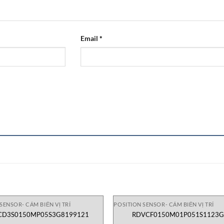
Email
*
SENSOR- CẢM BIẾN VỊ TRÍ
POSITION SENSOR- CẢM BIẾN VỊ TRÍ
CD3S0150MP05S3G8199121
RDVCF0150M01P051S1123G