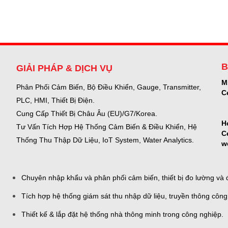
B
GIẢI PHÁP & DỊCH VỤ
M
Phân Phối Cảm Biến, Bộ Điều Khiển, Gauge,
Transmitter,
C
PLC, HMI, Thiết Bị Điện.
Cung Cấp Thiết Bị Châu Âu (EU)/G7/Korea.
H
Tư Vấn Tích Hợp Hệ Thống Cảm Biến & Điều Khiển, Hệ
C
Thống Thu Thập Dữ Liệu, IoT System, Water Analytics.
w
Chuyên nhập khẩu và phân phối cảm biến, thiết bị đo lường và đ
Tích hợp hệ thống giám sát thu nhập dữ liệu, truyền thông công
Thiết kế & lắp đặt hệ thống nhà thông minh trong công nghiệp.