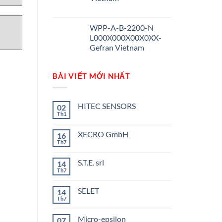
WPP-A-B-2200-N
L000X000X00X0XX-
Gefran Vietnam
BÀI VIẾT MỚI NHẤT
HITEC SENSORS
02
Th1
Không
có
bình
XECRO GmbH
16
luận
ở
Th7
Không
HITEC
có
SENSORS
bình
S.T.E. srl
14
luận
ở
Th7
Không
XECRO
có
GmbH
bình
SELET
14
luận
ở
Th7
Không
S.T.E.
có
srl
bình
Micro-epsilon
07
luận