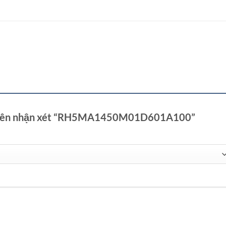
 tiên nhận xét “RH5MA1450M01D601A100”