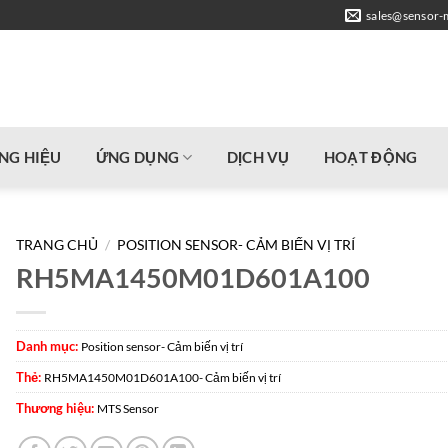
sales@sensor-
NG HIỆU
ỨNG DỤNG
DỊCH VỤ
HOẠT ĐỘNG
TRANG CHỦ
/
POSITION SENSOR- CẢM BIẾN VỊ TRÍ
RH5MA1450M01D601A100
Danh mục:
Position sensor- Cảm biến vị trí
Thẻ:
RH5MA1450M01D601A100- Cảm biến vị trí
Thương hiệu:
MTS Sensor