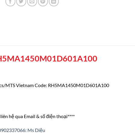
H5MA1450M01D601A100
nics/MTS Vietnam Code: RH5MA1450M01D601A100
liên hệ qua Email & số điện thoại****
0902337066: Ms Diệu