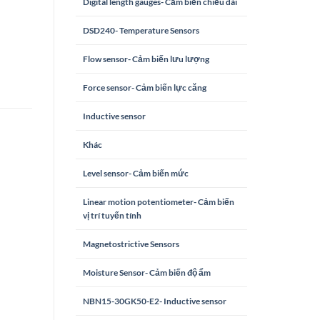
Digital length gauges- Cảm biến chiều dài
DSD240- Temperature Sensors
Flow sensor- Cảm biến lưu lượng
Force sensor- Cảm biến lực căng
Inductive sensor
Khác
Level sensor- Cảm biến mức
Linear motion potentiometer- Cảm biến
vị trí tuyến tính
Magnetostrictive Sensors
Moisture Sensor- Cảm biến độ ẩm
NBN15-30GK50-E2- Inductive sensor