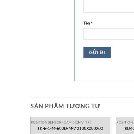
Tên
*
SẢN PHẨM TƯƠNG TỰ
POSITION SENSOR- CẢM BIẾN VỊ TRÍ
POSITION 
TK-E-1-M-B03D-M-V 2130X000X00
RD4