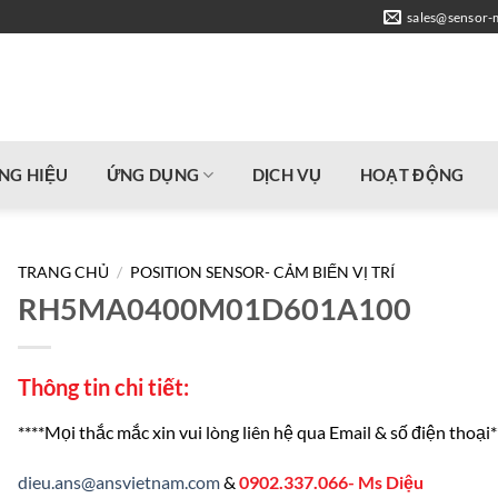
sales@sensor-
NG HIỆU
ỨNG DỤNG
DỊCH VỤ
HOẠT ĐỘNG
TRANG CHỦ
/
POSITION SENSOR- CẢM BIẾN VỊ TRÍ
RH5MA0400M01D601A100
Thông tin chi tiết:
****Mọi thắc mắc xin vui lòng liên hệ qua Email & số điện thoại*
dieu.ans@ansvietnam.com
&
0902.337.066- Ms Diệu