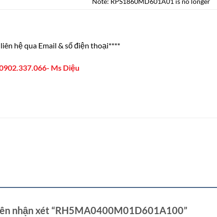
Note: RPS1860MD601A01 is no longer
liên hệ qua Email & số điện thoại****
0902.337.066- Ms Diệu
 tiên nhận xét “RH5MA0400M01D601A100”