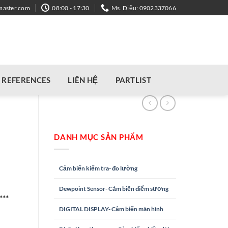
master.com
08:00 - 17:30
Ms. Diệu: 0902337066
REFERENCES
LIÊN HỆ
PARTLIST
DANH MỤC SẢN PHẨM
Cảm biến kiểm tra- đo lường
Dewpoint Sensor- Cảm biến điểm sương
***
DIGITAL DISPLAY- Cảm biến màn hình