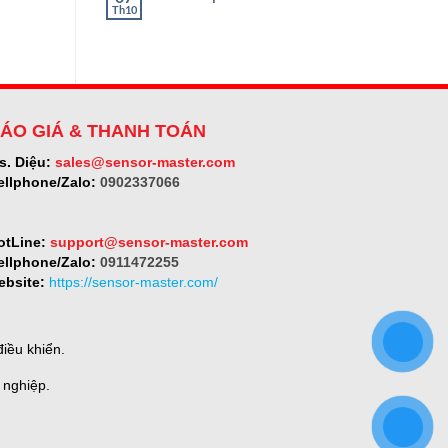
ở
Th10
Không
SELET
có
bình
luận
ở
Micro-
epsilon
ÁO GIÁ & THANH TOÁN
s. Diệu:
sales@sensor-master.com
ellphone/Zalo:
0902337066
otLine:
support@sensor-master.com
ellphone/Zalo:
0911472255
ebsite:
https://sensor-master.com/
iều khiển.
 nghiệp.