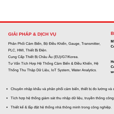
B
GIẢI PHÁP & DỊCH VỤ
M
Phân Phối Cảm Biến, Bộ Điều Khiển, Gauge,
Transmitter,
C
PLC, HMI, Thiết Bị Điện.
Cung Cấp Thiết Bị Châu Âu (EU)/G7/Korea.
H
Tư Vấn Tích Hợp Hệ Thống Cảm Biến & Điều Khiển, Hệ
C
Thống Thu Thập Dữ Liệu, IoT System, Water Analytics.
w
Chuyên nhập khẩu và phân phối cảm biến, thiết bị đo lường và đ
Tích hợp hệ thống giám sát thu nhập dữ liệu, truyền thông công
Thiết kế & lắp đặt hệ thống nhà thông minh trong công nghiệp.