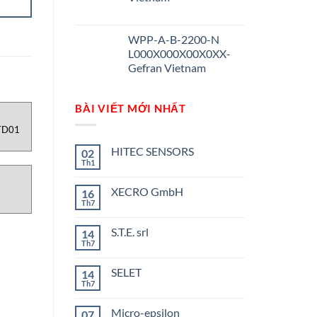
WPP-A-B-2200-N
L000X000X00X0XX-
Gefran Vietnam
BÀI VIẾT MỚI NHẤT
TD01
HITEC SENSORS
02
Th1
Không
có
bình
XECRO GmbH
16
luận
ở
Th7
Không
HITEC
có
SENSORS
bình
S.T.E. srl
14
luận
ở
Th7
Không
XECRO
có
GmbH
bình
SELET
14
luận
ở
Th7
Không
S.T.E.
có
srl
bình
Micro-epsilon
07
luận