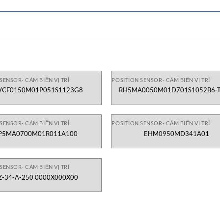
SENSOR- CẢM BIẾN VỊ TRÍ
POSITION SENSOR- CẢM BIẾN VỊ TRÍ
VCF0150M01P051S1123G8
RH5MA0050M01D701S1052B6-
SENSOR- CẢM BIẾN VỊ TRÍ
POSITION SENSOR- CẢM BIẾN VỊ TRÍ
P5MA0700M01R011A100
EHM0950MD341A01
SENSOR- CẢM BIẾN VỊ TRÍ
Z-34-A-250 0000X000X00