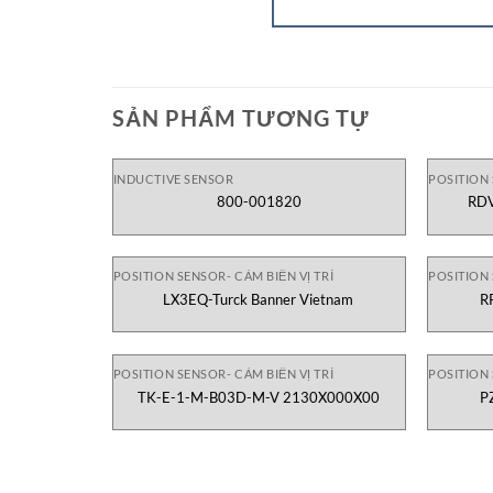
SẢN PHẨM TƯƠNG TỰ
INDUCTIVE SENSOR
POSITION 
800-001820
RD
POSITION SENSOR- CẢM BIẾN VỊ TRÍ
POSITION 
LX3EQ-Turck Banner Vietnam
R
POSITION SENSOR- CẢM BIẾN VỊ TRÍ
POSITION 
TK-E-1-M-B03D-M-V 2130X000X00
P