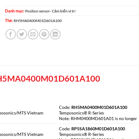
Danh mục:
Position sensor- Cảm biến vị trí
Thẻ:
RH5MA0400M01D601A100
H5MA0400M01D601A100
Code:
RH5MA0400M01D601A100
posonics/MTS Vietnam
Temposonics® R-Series
Note: RHM0400MD601A01 is no longer
Code:
RP5SA1860M01D601A100
posonics/MTS Vietnam
Temposonics® R-Series