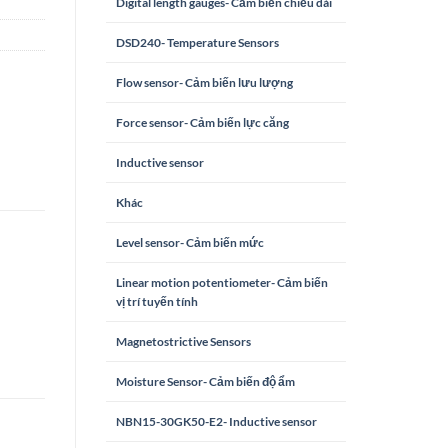
Digital length gauges- Cảm biến chiều dài
DSD240- Temperature Sensors
Flow sensor- Cảm biến lưu lượng
Force sensor- Cảm biến lực căng
Inductive sensor
Khác
Level sensor- Cảm biến mức
Linear motion potentiometer- Cảm biến
vị trí tuyến tính
Magnetostrictive Sensors
Moisture Sensor- Cảm biến độ ẩm
NBN15-30GK50-E2- Inductive sensor