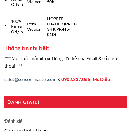
Vietnam
50K
Origin
HOPPER
100%
Pora
LOADER
(PRHL-
1
Korea
Vietnam
3HP, PR-HL-
Origin
01D)
Thông tin chi tiết:
****Mọi thắc mắc xin vui lòng liên hệ qua Email & số điện
thoại****
sales@sensor-master.com
&
0902.337.066- Ms Diệu
ĐÁNH GIÁ (0)
Đánh giá
Chưa có đánh giá nào.