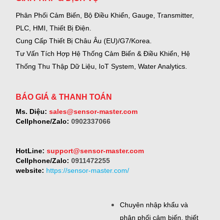
Phân Phối Cảm Biến, Bộ Điều Khiển, Gauge,
Transmitter,
PLC, HMI, Thiết Bị Điện.
Cung Cấp Thiết Bị Châu Âu (EU)/G7/Korea.
Tư Vấn Tích Hợp Hệ Thống Cảm Biến & Điều Khiển, Hệ
Thống Thu Thập Dữ Liệu, IoT System, Water Analytics.
BÁO GIÁ & THANH TOÁN
Ms. Diệu:
sales@sensor-master.com
Cellphone/Zalo:
0902337066
HotLine:
support@sensor-master.com
Cellphone/Zalo:
0911472255
website:
https://sensor-master.com/
Chuyên nhập khẩu và
phân phối cảm biến, thiết