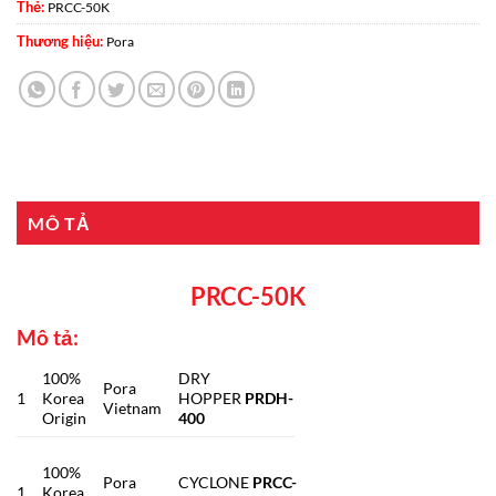
Thẻ:
PRCC-50K
Thương hiệu:
Pora
MÔ TẢ
PRCC-50K
Mô tả:
100%
DRY
Pora
1
Korea
HOPPER
PRDH-
Vietnam
Origin
400
100%
Pora
CYCLONE
PRCC-
1
Korea