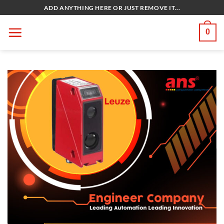
Bỏ
ADD ANYTHING HERE OR JUST REMOVE IT...
qua
nội
0
dung