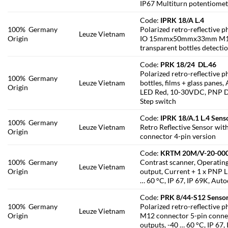
IP67 Multiturn potentiomet
Code:
IPRK 18/A L.4
100% Germany
Polarized retro-reflective 
Leuze Vietnam
Origin
IO 15mmx50mmx33mm M12 co
transparent bottles detecti
Code:
PRK 18/24 DL.46
Polarized retro-reflective p
100% Germany
Leuze Vietnam
bottles, films + glass panes
Origin
LED Red, 10-30VDC, PNP Da
Step switch
Code:
IPRK 18/A.1 L.4 Sens
100% Germany
Leuze Vietnam
Retro Reflective Sensor wit
Origin
connector 4-pin version
Code:
KRTM 20M/V-20-000
100% Germany
Contrast scanner, Operatin
Leuze Vietnam
Origin
output, Current + 1 x PNP L
… 60 °C, IP 67, IP 69K, Aut
Code:
PRK 8/44-S12 Senso
100% Germany
Polarized retro-reflective p
Leuze Vietnam
Origin
M12 connector 5-pin connec
outputs, -40 … 60 °C, IP 67,