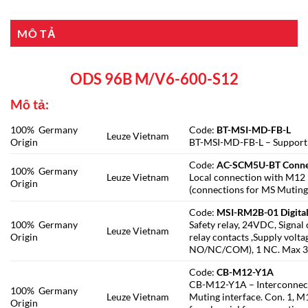
MÔ TẢ
ODS 96B M/V6-600-S12
Mô tả:
100% Germany
Code:
BT-MSI-MD-FB-L
Leuze Vietnam
Origin
BT-MSI-MD-FB-L – Support b
Code:
AC-SCM5U-BT Conne
100% Germany
Leuze Vietnam
Local connection with M12 5
Origin
(connections for MS Muting 
Code:
MSI-RM2B-01 Digital
100% Germany
Safety relay, 24VDC, Signal 
Leuze Vietnam
Origin
relay contacts ,Supply volt
NO/NC/COM), 1 NC. Max 3A 
Code:
CB-M12-Y1A
CB-M12-Y1A – Interconnecti
100% Germany
Leuze Vietnam
Muting interface. Con. 1, M
Origin