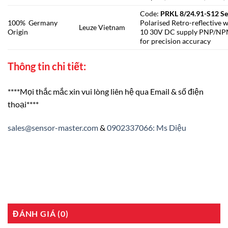
Code:
PRKL 8/24.91-S12 S
100% Germany
Polarised Retro-reflective
Leuze Vietnam
Origin
10 30V DC supply PNP/NPN 
for precision accuracy
Thông tin chi tiết:
****Mọi thắc mắc xin vui lòng liên hệ qua Email & số điện
thoại****
sales@sensor-master.com
&
0902337066: Ms Diệu
ĐÁNH GIÁ (0)