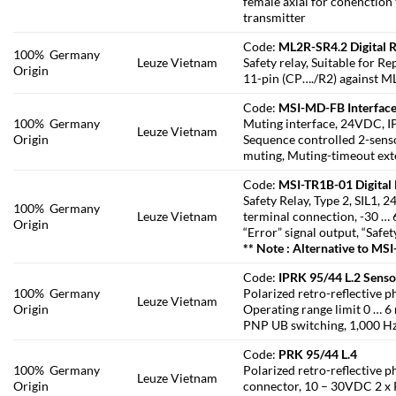
female axial for conenction
transmitter
Code:
ML2R-SR4.2 Digital R
100% Germany
Leuze Vietnam
Safety relay, Suitable for
Origin
11-pin (CP…./R2) against
Code:
MSI-MD-FB Interface
100% Germany
Muting interface, 24VDC, IP6
Leuze Vietnam
Origin
Sequence controlled 2-senso
muting, Muting-timeout ext
Code:
MSI-TR1B-01 Digital 
Safety Relay, Type 2, SIL1,
100% Germany
Leuze Vietnam
terminal connection, -30 … 
Origin
“Error” signal output, “Saf
** Note : Alternative to MSI
Code:
IPRK 95/44 L.2 Senso
100% Germany
Polarized retro-reflective 
Leuze Vietnam
Origin
Operating range limit 0 … 
PNP UB switching, 1,000 Hz,
Code:
PRK 95/44 L.4
100% Germany
Polarized retro-reflective 
Leuze Vietnam
Origin
connector, 10 – 30VDC 2 x