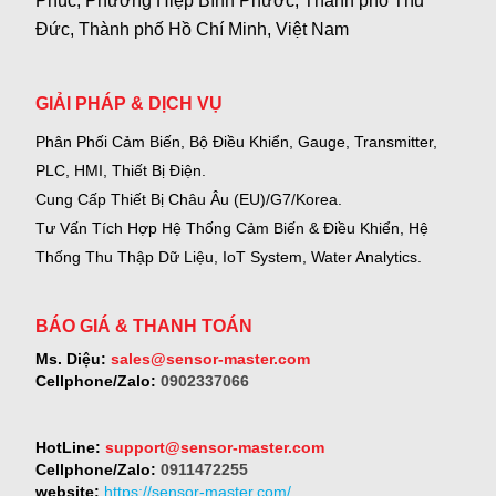
Phúc, Phường Hiệp Bình Phước, Thành phố Thủ
Đức, Thành phố Hồ Chí Minh, Việt Nam
GIẢI PHÁP & DỊCH VỤ
Phân Phối Cảm Biến, Bộ Điều Khiển, Gauge,
Transmitter,
PLC, HMI, Thiết Bị Điện.
Cung Cấp Thiết Bị Châu Âu (EU)/G7/Korea.
Tư Vấn Tích Hợp Hệ Thống Cảm Biến & Điều Khiển, Hệ
Thống Thu Thập Dữ Liệu, IoT System, Water Analytics.
BÁO GIÁ & THANH TOÁN
Ms. Diệu:
sales@sensor-master.com
Cellphone/Zalo:
0902337066
HotLine:
support@sensor-master.com
Cellphone/Zalo:
0911472255
website:
https://sensor-master.com/