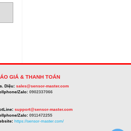
ÁO GIÁ & THANH TOÁN
s. Diệu:
sales@sensor-master.com
ellphone/Zalo:
0902337066
otLine:
support@sensor-master.com
ellphone/Zalo:
0911472255
ebsite:
https://sensor-master.com/