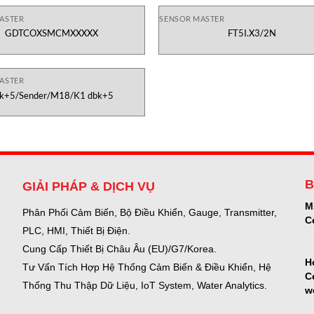
ASTER
SENSOR MASTER
GDTCOXSMCMXXXXX
FT5I.X3/2N
ASTER
k+5/Sender/M18/K1 dbk+5
B
GIẢI PHÁP & DỊCH VỤ
M
Phân Phối Cảm Biến, Bộ Điều Khiển, Gauge,
Transmitter,
C
PLC, HMI, Thiết Bị Điện.
Cung Cấp Thiết Bị Châu Âu (EU)/G7/Korea.
H
Tư Vấn Tích Hợp Hệ Thống Cảm Biến & Điều Khiển, Hệ
C
Thống Thu Thập Dữ Liệu, IoT System, Water Analytics.
w