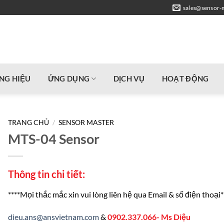
sales@sensor-
NG HIỆU
ỨNG DỤNG
DỊCH VỤ
HOẠT ĐỘNG
TRANG CHỦ
/
SENSOR MASTER
MTS-04 Sensor
Thông tin chi tiết:
****Mọi thắc mắc xin vui lòng liên hệ qua Email & số điện thoại*
dieu.ans@ansvietnam.com
&
0902.337.066- Ms Diệu