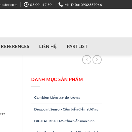
master.com
08:00 - 17:30
Ms. Diệu: 0902337066
REFERENCES
LIÊN HỆ
PARTLIST
DANH MỤC SẢN PHẨM
Cảm biến kiểm tra- đo lường
Dewpoint Sensor- Cảm biến điểm sương
***
DIGITAL DISPLAY- Cảm biến màn hình