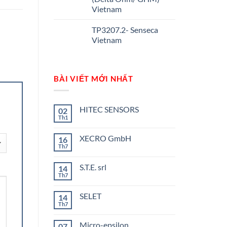
Vietnam
TP3207.2- Senseca
Vietnam
BÀI VIẾT MỚI NHẤT
HITEC SENSORS
02
Th1
Không
có
bình
XECRO GmbH
16
luận
ở
Th7
Không
HITEC
có
SENSORS
bình
S.T.E. srl
14
luận
ở
Th7
Không
XECRO
có
GmbH
bình
SELET
14
luận
ở
Th7
Không
S.T.E.
có
srl
bình
Micro-epsilon
07
luận