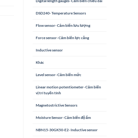
Digital length gauges- Cảm biến chiều dài
DSD240- Temperature Sensors
Flow sensor- Cảm biến lưu lượng
Force sensor- Cảm biến lực căng
Inductive sensor
Khác
Level sensor- Cảm biến mức
Linear motion potentiometer- Cảm biến
vị trí tuyến tính
Magnetostrictive Sensors
Moisture Sensor- Cảm biến độ ẩm
NBN15-30GK50-E2- Inductive sensor