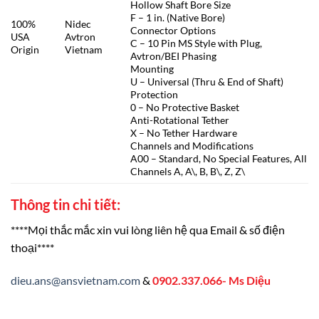
Hollow Shaft Bore Size
F – 1 in. (Native Bore)
100%
Nidec
Connector Options
USA
Avtron
C – 10 Pin MS Style with Plug,
Origin
Vietnam
Avtron/BEI Phasing
Mounting
U – Universal (Thru & End of Shaft)
Protection
0 – No Protective Basket
Anti-Rotational Tether
X – No Tether Hardware
Channels and Modifications
A00 – Standard, No Special Features, All
Channels A, A\, B, B\, Z, Z\
Thông tin chi tiết:
****Mọi thắc mắc xin vui lòng liên hệ qua Email & số điện
thoại****
dieu.ans@ansvietnam.com
&
0902.337.066- Ms Diệu