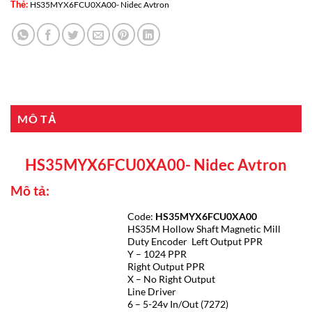
Thẻ:
HS35MYX6FCU0XA00- Nidec Avtron
MÔ TẢ
HS35MYX6FCU0XA00- Nidec Avtron
Mô tả:
Code:
HS35MYX6FCU0XA00
HS35M Hollow Shaft Magnetic Mill
Duty Encoder Left Output PPR
Y – 1024 PPR
Right Output PPR
X – No Right Output
Line Driver
6 – 5-24v In/Out (7272)