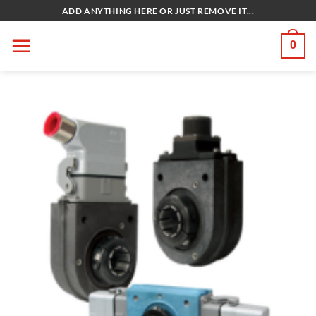
Bỏ
ADD ANYTHING HERE OR JUST REMOVE IT...
qua
nội
0
dung