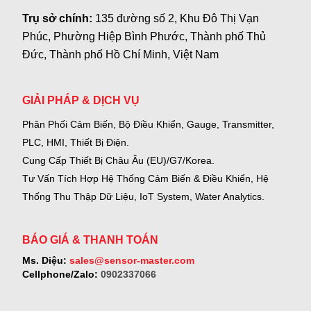
Trụ sở chính:
135 đường số 2, Khu Đô Thị Vạn
Phúc, Phường Hiệp Bình Phước, Thành phố Thủ
Đức, Thành phố Hồ Chí Minh, Việt Nam
GIẢI PHÁP & DỊCH VỤ
Phân Phối Cảm Biến, Bộ Điều Khiển, Gauge,
Transmitter,
PLC, HMI, Thiết Bị Điện.
Cung Cấp Thiết Bị Châu Âu (EU)/G7/Korea.
Tư Vấn Tích Hợp Hệ Thống Cảm Biến & Điều Khiển, Hệ
Thống Thu Thập Dữ Liệu, IoT System, Water Analytics.
BÁO GIÁ & THANH TOÁN
Ms. Diệu:
sales@sensor-master.com
Cellphone/Zalo:
0902337066