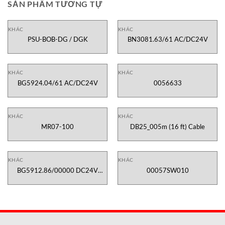
SẢN PHẨM TƯƠNG TỰ
KHÁC
KHÁC
PSU-BOB-DG / DGK
BN3081.63/61 AC/DC24V
KHÁC
KHÁC
BG5924.04/61 AC/DC24V
0056633
KHÁC
KHÁC
MR07-100
DB25_005m (16 ft) Cable
KHÁC
KHÁC
BG5912.86/00000 DC24V
00057SW010
Tv=0-3S