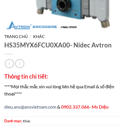
TRANG CHỦ
/
KHÁC
HS35MYX6FCU0XA00- Nidec Avtron
Thông tin chi tiết:
****Mọi thắc mắc xin vui lòng liên hệ qua Email & số điện
thoại****
dieu.ans@ansvietnam.com
&
0902.337.066- Ms Diệu
Danh mục:
Khác