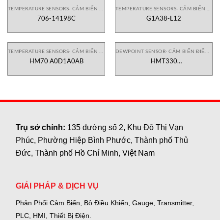
TEMPERATURE SENSORS- CẢM BIẾN NHIỆT ĐỘ
TEMPERATURE SENSORS- CẢM BIẾN NHIỆT ĐỘ
706-14198C
G1A38-L12
TEMPERATURE SENSORS- CẢM BIẾN NHIỆT ĐỘ
DEWPOINT SENSOR- CẢM BIẾN ĐIỂM SƯƠNG
HM70 A0D1A0AB
HMT330
180B141BCAL100A5AAABAA1
Trụ sở chính:
135 đường số 2, Khu Đô Thị Vạn
Phúc, Phường Hiệp Bình Phước, Thành phố Thủ
Đức, Thành phố Hồ Chí Minh, Việt Nam
GIẢI PHÁP & DỊCH VỤ
Phân Phối Cảm Biến, Bộ Điều Khiển, Gauge,
Transmitter,
PLC, HMI, Thiết Bị Điện.