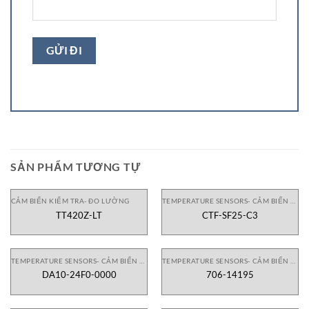
SẢN PHẨM TƯƠNG TỰ
CẢM BIẾN KIỂM TRA- ĐO LƯỜNG
TEMPERATURE SENSORS- CẢM BIẾN NHIỆT ĐỘ
TT420Z-LT
CTF-SF25-C3
TEMPERATURE SENSORS- CẢM BIẾN NHIỆT ĐỘ
TEMPERATURE SENSORS- CẢM BIẾN NHIỆT ĐỘ
DA10-24F0-0000
706-14195