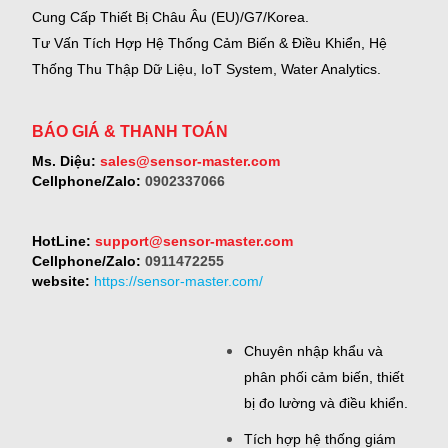
Cung Cấp Thiết Bị Châu Âu (EU)/G7/Korea.
Tư Vấn Tích Hợp Hệ Thống Cảm Biến & Điều Khiển, Hệ
Thống Thu Thập Dữ Liệu, IoT System, Water Analytics.
BÁO GIÁ & THANH TOÁN
Ms. Diệu:
sales@sensor-master.com
Cellphone/Zalo:
0902337066
HotLine:
support@sensor-master.com
Cellphone/Zalo:
0911472255
website:
https://sensor-master.com/
Chuyên nhập khẩu và
phân phối cảm biến, thiết
bị đo lường và điều khiển.
Tích hợp hệ thống giám