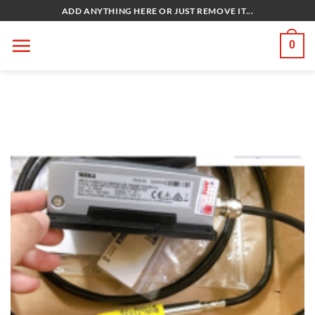
Bỏ
ADD ANYTHING HERE OR JUST REMOVE IT...
qua
nội
0
dung