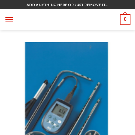
Bỏ
ADD ANYTHING HERE OR JUST REMOVE IT...
qua
nội
0
dung