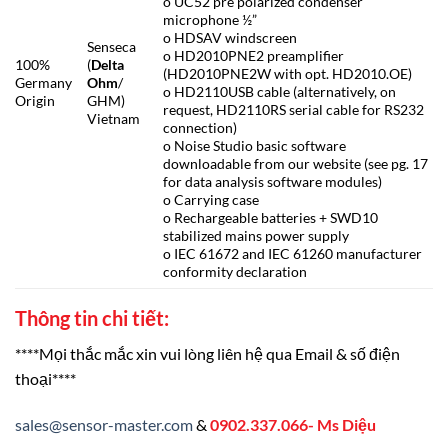
o UC52 pre polarized condenser
microphone ½”
o HDSAV windscreen
Senseca
o HD2010PNE2 preamplifier
100%
(
Delta
(HD2010PNE2W with opt. HD2010.OE)
Germany
Ohm
/
o HD2110USB cable (alternatively, on
Origin
GHM)
request, HD2110RS serial cable for RS232
Vietnam
connection)
o Noise Studio basic software
downloadable from our website (see pg. 17
for data analysis software modules)
o Carrying case
o Rechargeable batteries + SWD10
stabilized mains power supply
o IEC 61672 and IEC 61260 manufacturer
conformity declaration
Thông tin chi tiết:
****Mọi thắc mắc xin vui lòng liên hệ qua Email & số điện
thoại****
sales@sensor-master.com
&
0902.337.066- Ms Diệu