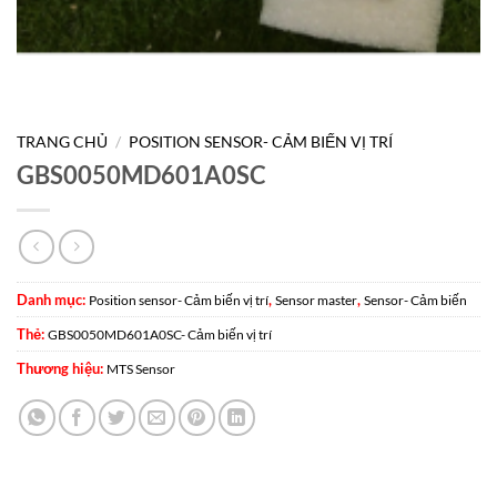
TRANG CHỦ
/
POSITION SENSOR- CẢM BIẾN VỊ TRÍ
GBS0050MD601A0SC
Danh mục:
,
,
Position sensor- Cảm biến vị trí
Sensor master
Sensor- Cảm biến
Thẻ:
GBS0050MD601A0SC- Cảm biến vị trí
Thương hiệu:
MTS Sensor