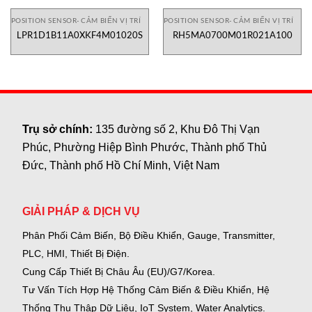
POSITION SENSOR- CẢM BIẾN VỊ TRÍ
POSITION SENSOR- CẢM BIẾN VỊ TRÍ
LPR1D1B11A0XKF4M01020S
RH5MA0700M01R021A100
Trụ sở chính:
135 đường số 2, Khu Đô Thị Vạn
Phúc, Phường Hiệp Bình Phước, Thành phố Thủ
Đức, Thành phố Hồ Chí Minh, Việt Nam
GIẢI PHÁP & DỊCH VỤ
Phân Phối Cảm Biến, Bộ Điều Khiển, Gauge,
Transmitter,
PLC, HMI, Thiết Bị Điện.
Cung Cấp Thiết Bị Châu Âu (EU)/G7/Korea.
Tư Vấn Tích Hợp Hệ Thống Cảm Biến & Điều Khiển, Hệ
Thống Thu Thập Dữ Liệu, IoT System, Water Analytics.