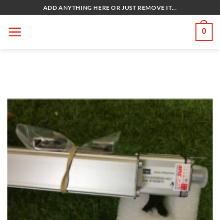
Bỏ
ADD ANYTHING HERE OR JUST REMOVE IT...
qua
nội
0
dung