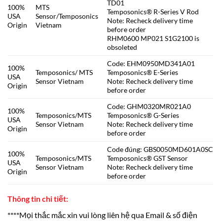
TD01
100%
MTS
Temposonics® R-Series V Rod
USA
Sensor/Temposonics
Note: Recheck delivery time
Origin
Vietnam
before order
RHM0600 MP021 S1G2100 is
obsoleted
Code: EHM0950MD341A01
100%
Temposonics/ MTS
Temposonics® E-Series
USA
Sensor Vietnam
Note: Recheck delivery time
Origin
before order
Code: GHM0320MR021A0
100%
Temposonics/MTS
Temposonics® G-Series
USA
Sensor Vietnam
Note: Recheck delivery time
Origin
before order
Code đúng: GBS0050MD601A0SC
100%
Temposonics/MTS
Temposonics® GST Sensor
USA
Sensor Vietnam
Note: Recheck delivery time
Origin
before order
Thông tin chi tiết:
****Mọi thắc mắc xin vui lòng liên hệ qua Email & số điện