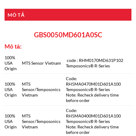
MÔ TẢ
GBS0050MD601A0SC
Mô tả:
100%
code : RHM0170MD631P102
USA
MTS Sensor Vietnam
Temposonics® R-Series
Origin
Code:
100%
MTS
RH5MA0470M01D601A100
USA
Sensor/Temposonics
Temposonics® R-Series
Origin
Vietnam
Note: Recheck delivery time
before order
Code:
100%
MTS
RH5MA0400M01D601A100
USA
Sensor/Temposonics
Temposonics® R-Series
Origin
Vietnam
Note: Recheck delivery time
before order