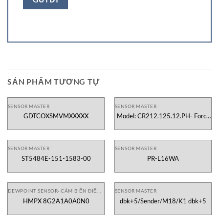
SẢN PHẨM TƯƠNG TỰ
SENSOR MASTER
SENSOR MASTER
GDTCOXSMVMXXXXX
Model: CR212.125.12.PH- Force
sensor
SENSOR MASTER
SENSOR MASTER
ST5484E-151-1583-00
PR-L16WA
DEWPOINT SENSOR- CẢM BIẾN ĐIỂM SƯƠNG
SENSOR MASTER
HMPX 8G2A1A0A0N0
dbk+5/Sender/M18/K1 dbk+5