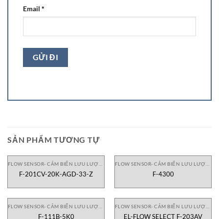
Email
*
SẢN PHẨM TƯƠNG TỰ
FLOW SENSOR- CẢM BIẾN LƯU LƯỢNG
FLOW SENSOR- CẢM BIẾN LƯU LƯỢNG
F-201CV-20K-AGD-33-Z
F-4300
FLOW SENSOR- CẢM BIẾN LƯU LƯỢNG
FLOW SENSOR- CẢM BIẾN LƯU LƯỢNG
F-111B-5K0
EL-FLOW SELECT F-203AV