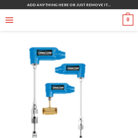
Bỏ
ADD ANYTHING HERE OR JUST REMOVE IT...
qua
nội
0
dung