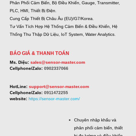
Phân Phối Cảm Biến, Bộ Điều Khiển, Gauge,
Transmitter,
PLC, HMI, Thiết Bị Điện.
Cung Cấp Thiết Bị Châu Âu (EU)/G7/Korea.
Tư Vấn Tích Hợp Hệ Thống Cảm Biến & Điều Khiển, Hệ
Thống Thu Thập Dữ Liệu, IoT System, Water Analytics.
BÁO GIÁ & THANH TOÁN
Ms. Diệu:
sales@sensor-master.com
Cellphone/Zalo:
0902337066
HotLine:
support@sensor-master.com
Cellphone/Zalo:
0911472255
website:
https://sensor-master.com/
Chuyên nhập khẩu và
phân phối cảm biến, thiết
bị đo lường và điều khiển.