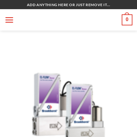
Bỏ
ADD ANYTHING HERE OR JUST REMOVE IT...
qua
nội
0
dung