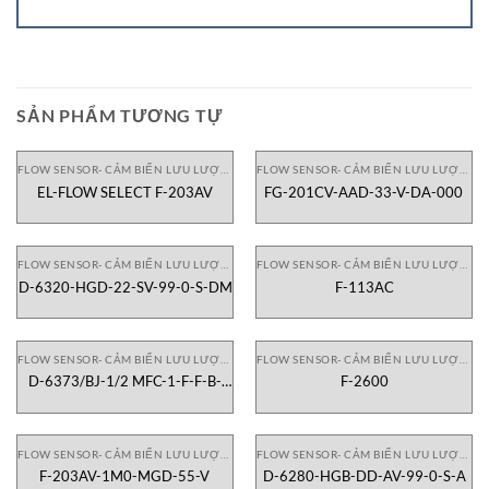
SẢN PHẨM TƯƠNG TỰ
FLOW SENSOR- CẢM BIẾN LƯU LƯỢNG
FLOW SENSOR- CẢM BIẾN LƯU LƯỢNG
EL-FLOW SELECT F-203AV
FG-201CV-AAD-33-V-DA-000
FLOW SENSOR- CẢM BIẾN LƯU LƯỢNG
FLOW SENSOR- CẢM BIẾN LƯU LƯỢNG
D-6320-HGD-22-SV-99-0-S-DM
F-113AC
FLOW SENSOR- CẢM BIẾN LƯU LƯỢNG
FLOW SENSOR- CẢM BIẾN LƯU LƯỢNG
D-6373/BJ-1/2 MFC-1-F-F-B-
F-2600
CC-S-V-99-D-S-DF
FLOW SENSOR- CẢM BIẾN LƯU LƯỢNG
FLOW SENSOR- CẢM BIẾN LƯU LƯỢNG
F-203AV-1M0-MGD-55-V
D-6280-HGB-DD-AV-99-0-S-A