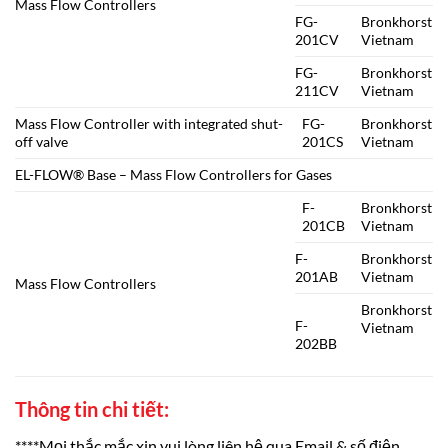
Mass Flow Controllers
FG-
Bronkhorst
201CV
Vietnam
FG-
Bronkhorst
211CV
Vietnam
Mass Flow Controller with integrated shut-
FG-
Bronkhorst
off valve
201CS
Vietnam
EL-FLOW® Base – Mass Flow Controllers for Gases
F-
Bronkhorst
201CB
Vietnam
F-
Bronkhorst
201AB
Vietnam
Mass Flow Controllers
Bronkhorst
F-
Vietnam
202BB
Thông tin chi tiết:
****Mọi thắc mắc xin vui lòng liên hệ qua Email & số điện