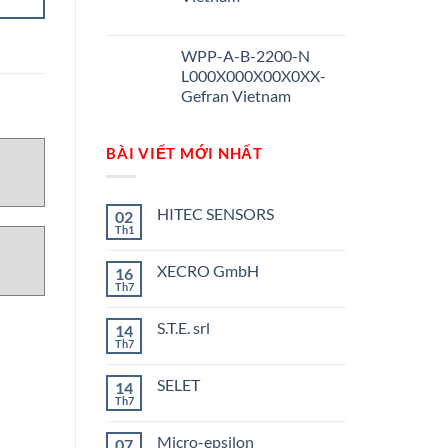
WPP-A-B-2200-N
L000X000X00X0XX-
Gefran Vietnam
BÀI VIẾT MỚI NHẤT
HITEC SENSORS
02
Th1
Không
có
bình
XECRO GmbH
16
luận
ở
Th7
Không
HITEC
có
SENSORS
bình
S.T.E. srl
14
luận
ở
Th7
Không
XECRO
có
GmbH
bình
SELET
14
luận
ở
Th7
Không
S.T.E.
có
srl
bình
Micro-epsilon
07
luận