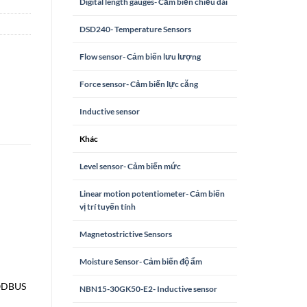
Digital length gauges- Cảm biến chiều dài
DSD240- Temperature Sensors
Flow sensor- Cảm biến lưu lượng
Force sensor- Cảm biến lực căng
Inductive sensor
Khác
Level sensor- Cảm biến mức
Linear motion potentiometer- Cảm biến
vị trí tuyến tính
Magnetostrictive Sensors
Moisture Sensor- Cảm biến độ ẩm
MODBUS
NBN15-30GK50-E2- Inductive sensor