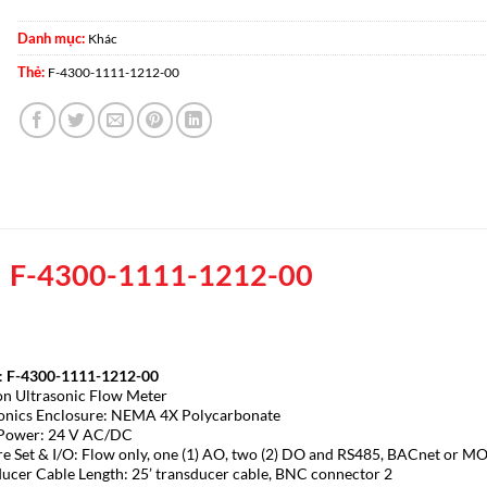
Danh mục:
Khác
Thẻ:
F-4300-1111-1212-00
F-4300-1111-1212-00
:
F-4300-1111-1212-00
n Ultrasonic Flow Meter
ronics Enclosure: NEMA 4X Polycarbonate
 Power: 24 V AC/DC
re Set & I/O: Flow only, one (1) AO, two (2) DO and RS485, BACnet or 
ducer Cable Length: 25’ transducer cable, BNC connector 2