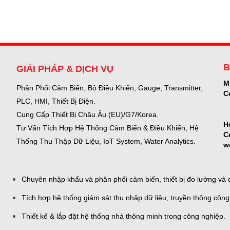
B
GIẢI PHÁP & DỊCH VỤ
M
Phân Phối Cảm Biến, Bộ Điều Khiển, Gauge,
Transmitter,
C
PLC, HMI, Thiết Bị Điện.
Cung Cấp Thiết Bị Châu Âu (EU)/G7/Korea.
H
Tư Vấn Tích Hợp Hệ Thống Cảm Biến & Điều Khiển, Hệ
C
Thống Thu Thập Dữ Liệu, IoT System, Water Analytics.
w
Chuyên nhập khẩu và phân phối cảm biến, thiết bị đo lường và đ
Tích hợp hệ thống giám sát thu nhập dữ liệu, truyền thông công
Thiết kế & lắp đặt hệ thống nhà thông minh trong công nghiệp.