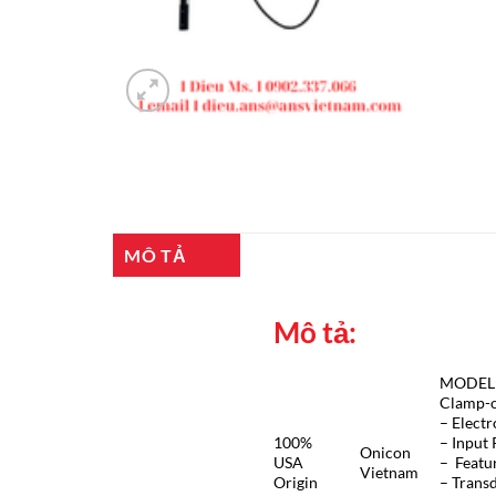
MÔ TẢ
Mô tả:
MODEL
Clamp-o
– Elect
100%
– Input
Onicon
USA
– Featu
Vietnam
Origin
– Trans