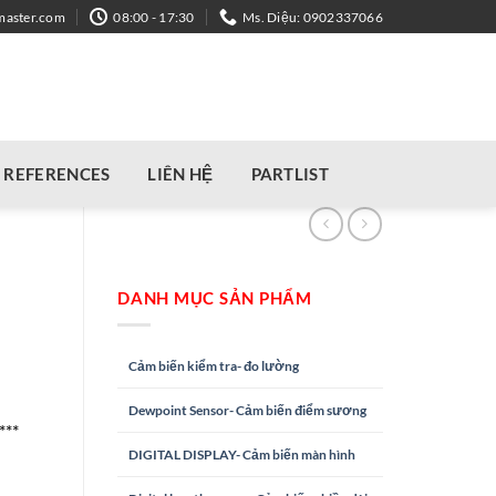
master.com
08:00 - 17:30
Ms. Diệu: 0902337066
REFERENCES
LIÊN HỆ
PARTLIST
DANH MỤC SẢN PHẨM
Cảm biến kiểm tra- đo lường
Dewpoint Sensor- Cảm biến điểm sương
***
DIGITAL DISPLAY- Cảm biến màn hình