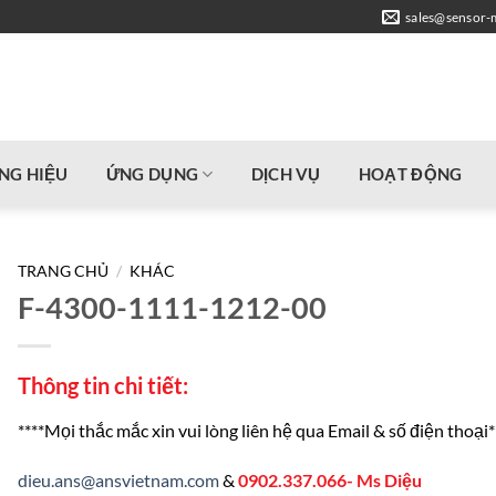
sales@sensor-
NG HIỆU
ỨNG DỤNG
DỊCH VỤ
HOẠT ĐỘNG
TRANG CHỦ
/
KHÁC
F-4300-1111-1212-00
Thông tin chi tiết:
****Mọi thắc mắc xin vui lòng liên hệ qua Email & số điện thoại*
dieu.ans@ansvietnam.com
&
0902.337.066- Ms Diệu