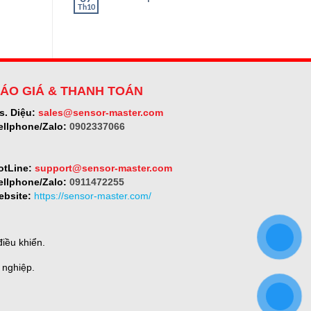
ở
Th10
Không
SELET
có
bình
luận
ở
Micro-
epsilon
ÁO GIÁ & THANH TOÁN
s. Diệu:
sales@sensor-master.com
ellphone/Zalo:
0902337066
otLine:
support@sensor-master.com
ellphone/Zalo:
0911472255
ebsite:
https://sensor-master.com/
iều khiển.
 nghiệp.