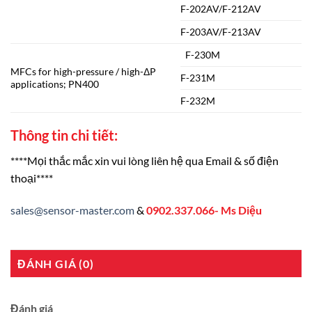
F-202AV/F-212AV
F-203AV/F-213AV
F-230M
MFCs for high-pressure / high-ΔP
F-231M
applications; PN400
F-232M
Thông tin chi tiết:
****Mọi thắc mắc xin vui lòng liên hệ qua Email & số điện
thoại****
sales@sensor-master.com
&
0902.337.066- Ms Diệu
ĐÁNH GIÁ (0)
Đánh giá