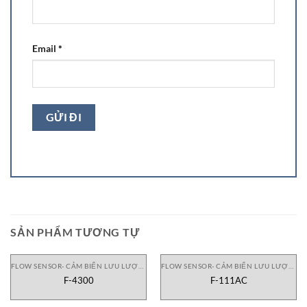
Email
*
SẢN PHẨM TƯƠNG TỰ
FLOW SENSOR- CẢM BIẾN LƯU LƯỢNG
FLOW SENSOR- CẢM BIẾN LƯU LƯỢNG
F-4300
F-111AC