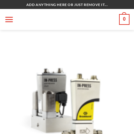
Bỏ
ADD ANYTHING HERE OR JUST REMOVE IT...
qua
nội
0
dung