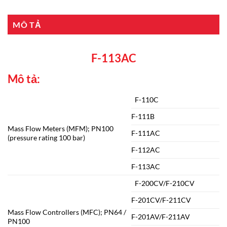
MÔ TẢ
F-113AC
Mô tả:
F-110C
F-111B
Mass Flow Meters (MFM); PN100
F-111AC
(pressure rating 100 bar)
F-112AC
F-113AC
F-200CV/F-210CV
F-201CV/F-211CV
Mass Flow Controllers (MFC); PN64 /
F-201AV/F-211AV
PN100