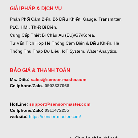
GIẢI PHÁP & DỊCH VỤ
Phân Phối Cảm Biến, Bộ Điều Khiển, Gauge,
Transmitter,
PLC, HMI, Thiết Bị Điện.
Cung Cấp Thiết Bị Châu Âu (EU)/G7/Korea.
Tư Vấn Tích Hợp Hệ Thống Cảm Biến & Điều Khiển, Hệ
Thống Thu Thập Dữ Liệu, IoT System, Water Analytics.
BÁO GIÁ & THANH TOÁN
Ms. Diệu:
sales@sensor-master.com
Cellphone/Zalo:
0902337066
HotLine:
support@sensor-master.com
Cellphone/Zalo:
0911472255
website:
https://sensor-master.com/