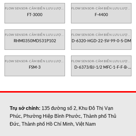
FLOW SENSOR- CẢM BIẾN LƯU LƯỢNG
FLOW SENSOR- CẢM BIẾN LƯU LƯỢNG
FT-3000
F-4400
FLOW SENSOR- CẢM BIẾN LƯU LƯỢNG
FLOW SENSOR- CẢM BIẾN LƯU LƯỢNG
RHM0350MD531P102
D-6320-HGD-22-SV-99-0-S-DM
FLOW SENSOR- CẢM BIẾN LƯU LƯỢNG
FLOW SENSOR- CẢM BIẾN LƯU LƯỢNG
FSM-3
D-6373/BJ-1/2 MFC-1-F-F-B-
CC-S-V-99-D-S-DF
Trụ sở chính:
135 đường số 2, Khu Đô Thị Vạn
Phúc, Phường Hiệp Bình Phước, Thành phố Thủ
Đức, Thành phố Hồ Chí Minh, Việt Nam